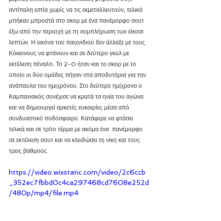
αντίπαλη εστία χωρίς να τις εκμεταλλευτούν, τελικά 
μπήκαν μπροστά στο σκορ με ένα πανέμορφο σουτ 
έξω από την περιοχή με τη συμπλήρωση των είκοσι 
λεπτών. Η εικόνα του παιχνιδιού δεν άλλαξε με τους 
Κόκκινους να φτάνουν και σε δεύτερο γκολ με 
εκτέλεση πέναλτι. Το 2-0 ήταν και το σκορ με το 
οποίο οι δύο ομάδες πήγαν στα αποδυτήρια για την 
ανάπαυλα του ημιχρόνου. Στο δεύτερο ημίχρονο ο 
Καμπανιακός συνέχισε να κρατά τα ηνία του αγώνα 
και να δημιουργεί αρκετές ευκαιρίες μέσα από 
συνδυαστικό ποδόσφαιρο. Κατάφερε να φτάσει 
τελικά και σε τρίτο τέρμα με ακόμα ένα  πανέμορφο 
σε εκτέλεση σουτ και να κλειδώσει τη νίκη και τους 
τρεις βαθμούς.
https://video.wixstatic.com/video/2c6ccb
_352ec7fbbd0c4ca297468cd7608e252d
/480p/mp4/file.mp4