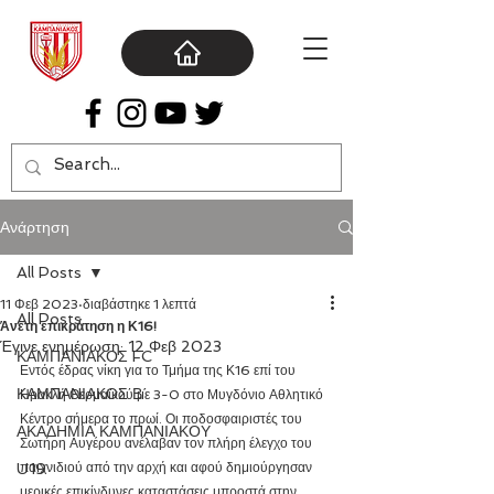
Ανάρτηση
All Posts
11 Φεβ 2023
διαβάστηκε 1 λεπτά
All Posts
Άνετη επικράτηση η Κ16!
Έγινε ενημέρωση:
12 Φεβ 2023
ΚΑΜΠΑΝΙΑΚΟΣ FC
Εντός έδρας νίκη για το Τμήμα της Κ16 επί του 
ΚΑΜΠΑΝΙΑΚΟΣ Β΄
Ηρακλή Θερμαϊκού με 3-0 στο Μυγδόνιο Αθλητικό 
Κέντρο σήμερα το πρωί. Οι ποδοσφαιριστές του 
ΑΚΑΔΗΜΙΑ ΚΑΜΠΑΝΙΑΚΟΥ
Σωτήρη Αυγέρου ανέλαβαν τον πλήρη έλεγχο του 
U19
παιχνιδιού από την αρχή και αφού δημιούργησαν 
μερικές επικίνδυνες καταστάσεις μπροστά στην 