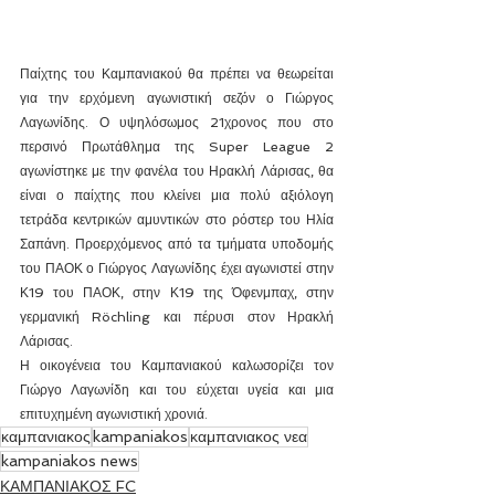
Παίχτης του Καμπανιακού θα πρέπει να θεωρείται 
για την ερχόμενη αγωνιστική σεζόν ο Γιώργος 
Λαγωνίδης. Ο υψηλόσωμος 21χρονος που στο 
περσινό Πρωτάθλημα της Super League 2 
αγωνίστηκε με την φανέλα του Ηρακλή Λάρισας, θα 
είναι ο παίχτης που κλείνει μια πολύ αξιόλογη 
τετράδα κεντρικών αμυντικών στο ρόστερ του Ηλία 
Σαπάνη. Προερχόμενος από τα τμήματα υποδομής 
του ΠΑΟΚ ο Γιώργος Λαγωνίδης έχει αγωνιστεί στην 
Κ19 του ΠΑΟΚ, στην Κ19 της Όφενμπαχ, στην 
γερμανική Röchling και πέρυσι στον Ηρακλή 
Λάρισας.
Η οικογένεια του Καμπανιακού καλωσορίζει τον 
Γιώργο Λαγωνίδη και του εύχεται υγεία και μια 
επιτυχημένη αγωνιστική χρονιά.
καμπανιακος
kampaniakos
καμπανιακος νεα
kampaniakos news
ΚΑΜΠΑΝΙΑΚΟΣ FC