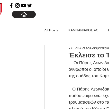
ΑΡΧΙΚΗ
ΚΑΜΠΑΝΙΑ
All Posts
ΚΑΜΠΑΝΙΑΚΟΣ FC
20 Ιουλ 2024
διαβάστηκε
Έκλεισε το 
    Οι Πάρης Λεωνιδάκης, Κώστας Γεωργιάδης και Στέφανος Αϊβαλιώτης θα είναι οι τρεις 
άνθρωποι οι οποίοι
της ομάδας του Καμ
   Ο Πάρης Λεωνιδάκης έχει τελειώσει την γυμναστική ακαδημία με ειδίκευση στο  
ποδόσφαιρο ενώ έχει
τραυματισμών στο πο
πλευρό του Κώστα Γε