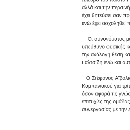
αλλά και την περσιν
έχει θητεύσει σαν π
ενώ έχει ασχοληθεί 
    Ο, συνονόματος με τον προπονητή της ομάδας, Κώστας Γεωργιάδης θα αποτελέσει τον 
υπεύθυνο φυσικής κ
την ανάλογη θέση κ
Γαλτσίδη ενώ και αυ
   Ο Στέφανος Αϊβαλιώτης ανανέωσε και θα είναι ο προπονητής τερματοφυλάκων του 
Καμπανιακού για τρί
όσον αφορά τις γνώσε
επιτυχίες της ομάδας
συνεργασίας με την 