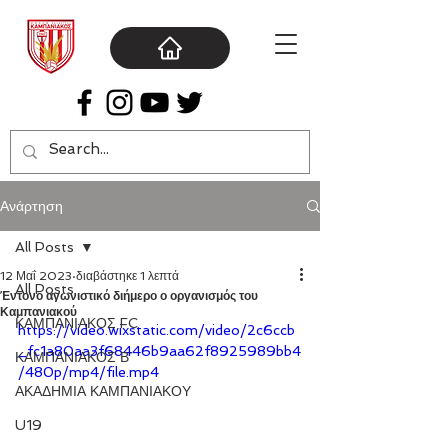
Ανάρτηση
All Posts
12 Μαΐ 2023
διαβάστηκε 1 λεπτά
All Posts
Έντονο αγωνιστικό διήμερο ο οργανισμός του
Καμπανιακού
ΚΑΜΠΑΝΙΑΚΟΣ FC
https://video.wixstatic.com/video/2c6ccb
_fc1a80aa3f68446b9aa62f8925989bb4
ΚΑΜΠΑΝΙΑΚΟΣ Β΄
/480p/mp4/file.mp4
ΑΚΑΔΗΜΙΑ ΚΑΜΠΑΝΙΑΚΟΥ
U19