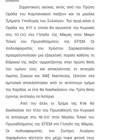
βαθμών.
	Σημαντικούς αγώνες εκτός από την Πρώτη 
Ομάδα του Καμπανιακού παίζουν και τα μεγάλα 
Τμήματα Υποδομής του Συλλόγου. Την αρχή κάνει η 
Ομάδα της Κ17 η οποία θα αγωνιστεί την Κυριακή 
στις 10.00 στο Γήπεδο της Μίκρας στον Μικρό 
Τελικό του Πρωταθλήματος της ΕΠΣΜ. Οι 
ποδοσφαιριστές του Χρήστου Σαρακατσιάνου 
πραγματοποίησαν μια εξαιρετική πορεία καθόλη τη 
διάρκεια της σεζόν τερματίζοντας στην πρώτη θέση 
του ομίλου τους και αποκλείοντας εν συνεχεία 
Ακρίτες Συκεών και ΑΜΣ Νικόπολης. Ωστόσο στα 
ημιτελικά αποκλείστηκαν από το αντίστοιχο τμήμα 
της Καρδίας κι έτσι θα διεκδικήσουν την Τρίτη θέση 
έχοντας αντίπαλο τα Αστέρια.
	Από την άλλη το Τμήμα της Κ16 θα 
διεκδικήσει τον τίτλο του Πρωταθλητή την Κυριακή 
το απόγευμα στις 18.00 στον Μεγάλο Τελικό του 
Πρωταθλήματος της ΕΠΣΜ στο Γήπεδο της Μίκρας. 
Οι ποδοσφαιριστές του Σωτήρη Αυγέρου 
παραμένουν αήττητοι στη μέχρι τώρα φετινή τους 