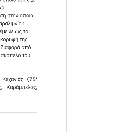
αι 
άση στην οποία 
αραλιμνίου 
έμεινε ως το 
 κορυφή της 
 διαφορά από 
 σκόπελο του 
Κεχαγιάς (75' 
, Καράμπελας, 