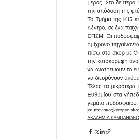
μέρος. Στο δεύτερο
την απόδοση της φτά
Το Τμήμα της Κ15 ε
Κέντρο, σε ένα παιχ
ΕΠΣΜ. Οι ποδοσφαιρ
ημίχρονο πηγαίνοντα
πίσω στο σκορ με 0-
την κατακόρυφη άνο
να ανατρέψουν το εις
να διευρύνουν ακόμα
Τέλος τα μικρότερα 
Ευθυμίου στα γήπεδα
γεμάτο ποδόσφαιρο, 
καμπανιακος
kampaniako
ΑΚΑΔΗΜΙΑ ΚΑΜΠΑΝΙΑΚ