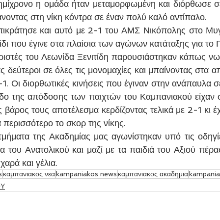
 ημίχρονο η ομάδα ήταν μεταμορφωμένη και διόρθωσε σ
νοντας στη νίκη κόντρα σε έναν πολύ καλό αντίπαλο.
πικράτησε και αυτό με 2-1 του ΑΜΣ Νικόπολης στο Μυγ
νίδι που έγινε στα πλαίσια των αγώνων κατάταξης για το
ιστές του Λεωνίδα Ξενιτίδη παρουσιάστηκαν κάπως νω
ς δεύτεροι σε όλες τις μονομαχίες και μπαίνοντας στα α
1. Οι διορθωτικές κινήσεις που έγιναν στην ανάπαυλα σ
δο της απόδοσης των παιχτών του Καμπανιακού είχαν 
 βάρος τους αποτέλεσμα κερδίζοντας τελικά με 2-1 κι έχ
 περισσότερο το σκορ της νίκης.
τμήματα της Ακαδημίας μας αγωνίστηκαν υπό τις οδηγί
 του Ανατολικού και μαζί με τα παιδιά του Αξιού πέρα
χαρά και γέλια.
s
καμπανιακος νεα
kampaniakos news
καμπανιακος ακαδημια
kampania
ΟΥ