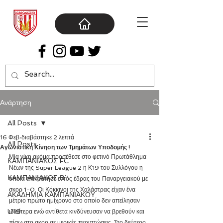
Ανάρτηση
All Posts
16 Φεβ
διαβάστηκε 2 λεπτά
All Posts
Αγωνιστική Κίνηση των Τμημάτων Υποδομής !
Μία νίκη ακόμα προσέθεσε στο φετινό Πρωτάθλημα 
ΚΑΜΠΑΝΙΑΚΟΣ FC
Νέων της Super League 2 η Κ19 του Συλλόγου η 
ΚΑΜΠΑΝΙΑΚΟΣ Β΄
οποία επικράτησε εντός έδρας του Παναργειακού με 
σκορ 1-0. Οι Κόκκινοι της Χαλάστρας είχαν ένα 
ΑΚΑΔΗΜΙΑ ΚΑΜΠΑΝΙΑΚΟΥ
μέτριο πρώτο ημίχρονο στο οποίο δεν απείλησαν 
U19
ιδιαίτερα ενώ αντίθετα κινδύνευσαν να βρεθούν και 
πίσω στο σκορ σε μερικές περιπτώσεις. Στο δεύτερο 