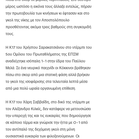
μέρος ωστόσο η εικόνα τους άλλαξε εντελώς, πήραν 
την πρωτοβουλία των κινήσεων κι έφτασαν και στο 
γκολ της νίκης με τον Αποστολόπουλο 
προσθέτοντας ακόμα τρεις βαθμούς στη συγκομιδή 
τους.
Η Κ17 του Χρήστου Σαρακατσιάνου στο ντέρμπι του 
5ου Ομίλου του Πρωταθλήματος της ΕΠΣΜ 
αναδείχτηκε ισόπαλη 1-1 στην έδρα του Παύλου 
Μελά. Σε ένα νευρικό παιχνίδι οι Κόκκινοι βρέθηκαν 
πίσω στο σκορ από μια στατική φάση αλλά βρήκαν 
το γκολ της ισοφάρισης στα τελευταία λεπτά μέσα 
από μια πολύ ωραία οργανωμένη επίθεση. 
Η Κ17 του Χάρη Σαββαΐδη, στο δικό της ντέρμπι με 
τον Αλέξανδρο Κιλκίς, δεν κατάφερε να μετουσιώσει 
την υπεροχή της και τις ευκαιρίες που δημιούργησε 
σε κάποιο τέρμα και γνώρισε την ήττα με 0-1 από 
τον αντίπαλό της δεχόμενη γκολ στη μόνη 
ουσιαστικά ευκαιρία των φιλοξενούμενων. Οι 