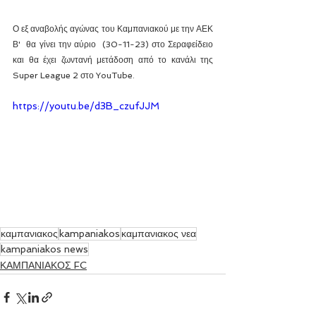
Ο εξ αναβολής αγώνας του Καμπανιακού με την ΑΕΚ 
Β'  θα γίνει την αύριο  (30-11-23) στο Σεραφείδειο 
και θα έχει ζωντανή μετάδοση από το κανάλι της 
Super League 2 στο YouTube.
https://youtu.be/d3B_czufJJM
καμπανιακος
kampaniakos
καμπανιακος νεα
kampaniakos news
ΚΑΜΠΑΝΙΑΚΟΣ FC