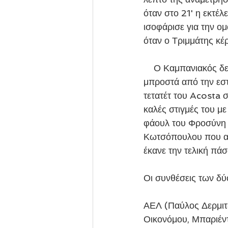
όταν στο 21' η εκτέλ
ισοφάρισε για την 
όταν ο Τριμμάτης κέ
    Ο Καμπανιακός δεν επέτρεψε στους Θεσσαλούς να δημιουργήσουν κλασικές ευκαιρίες 
μπροστά από την εστ
τετατέτ του Acosta σ
καλές στιγμές του μ
φάουλ του Φροσύνη τ
Κωτσόπουλου που ακ
έκανε την τελική πάσ
Οι συνθέσεις των δ
ΑΕΛ (Παύλος Δερμιτζ
Οικονόμου, Μπαριέντ