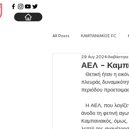
ΑΡΧΙΚΗ
ΚΑΜΠΑΝΙΑ
All Posts
ΚΑΜΠΑΝΙΑΚΟΣ FC
29 Αυγ 2024
διαβάστηκε
ΑΕΛ - Καμπ
   Θετική ήταν η εικόνα του Καμπανιακού παρά την ήττα στο πιο δύσκολο μέχρι τώρα, από 
πλευράς δυναμικότητα
περιόδου προετοιμασ
   Η ΑΕΛ, που λογίζεται από τα βασικά φαβορί για την κατάκτηση του πρωταθλήματος και την 
άνοδο τη φετινή αγων
Καμπανιακός, όμως, 
λεπτό της αναμέτρησ