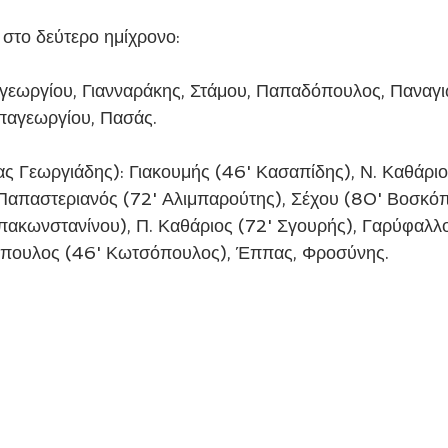
στο δεύτερο ημίχρονο: 
εωργίου, Γιανναράκης, Στάμου, Παπαδόπουλος, Παναγιωτ
απαγεωργίου, Πασάς.
 Γεωργιάδης): Γιακουμής (46' Κασαπίδης), Ν. Καθάριο
Παπαστεριανός (72' Αλιμπαρούτης), Σέχου (80' Βοσκόπ
ακωνστανίνου), Π. Καθάριος (72' Σγουρής), Γαρύφαλλο
όπουλος (46' Κωτσόπουλος), Έππας, Φροσύνης.