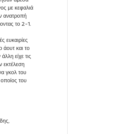
ος με κεφαλιά 
ν ανατροπή 
οντας το 2-1.
 άουτ και το 
άλλη είχε τις 
ν εκτέλεση 
α γκολ του 
οποίος του 
δης, 