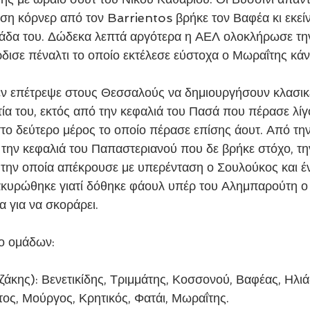
εση κόρνερ από τον Barrientos βρήκε τον Βαφέα κι εκείν
ομάδα του. Δώδεκα λεπτά αργότερα η ΑΕΛ ολοκλήρωσε τη
ρδισε πέναλτι το οποίο εκτέλεσε εύστοχα ο Μωραΐτης κάν
ία του, εκτός από την κεφαλιά του Πασά που πέρασε λίγο
το δεύτερο μέρος το οποίο πέρασε επίσης άουτ. Από την 
ε την κεφαλιά του Παπαστεριανού που δε βρήκε στόχο, τη
ην οποία απέκρουσε με υπερένταση ο Σουλούκος και έν
υρώθηκε γιατί δόθηκε φάουλ υπέρ του Αλημπαρούτη ο 
α για να σκοράρει.
ύο ομάδων:
άκης): Βενετικίδης, Τριμμάτης, Κοσσονού, Βαφέας, Ηλιά
ος, Μούργος, Κρητικός, Φατάι, Μωραΐτης.