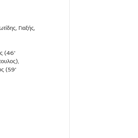
ίδης, Γιαξής, 
ς (46' 
ουλος), 
ς (59' 