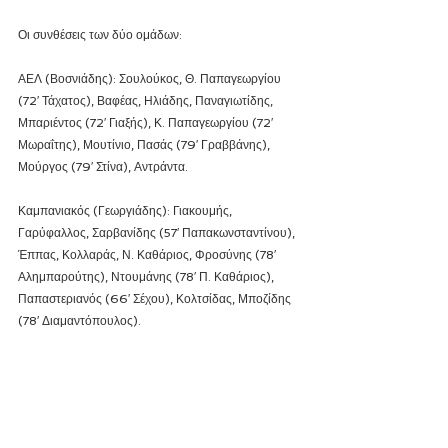
Οι συνθέσεις των δύο ομάδων:
ΑΕΛ (Βοσνιάδης): Σουλούκος, Θ. Παπαγεωργίου 
(72′ Τάχατος), Βαφέας, Ηλιάδης, Παναγιωτίδης, 
Μπαριέντος (72′ Γιαξής), Κ. Παπαγεωργίου (72′ 
Μωραΐτης), Μουτίνιο, Πασάς (79′ Γραββάνης), 
Μούργος (79′ Στίνα), Αντράντα.
Καμπανιακός (Γεωργιάδης): Γιακουμής, 
Γαρύφαλλος, Σαρβανίδης (57′ Παπακωνσταντίνου), 
Έππας, Κολλαράς, Ν. Καθάριος, Φροσύνης (78′ 
Αλημπαρούτης), Ντουμάνης (78′ Π. Καθάριος), 
Παπαστεριανός (66′ Σέχου), Κολτσίδας, Μποζίδης 
(78′ Διαμαντόπουλος).