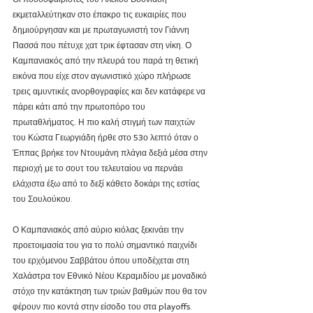
εκμεταλλεύτηκαν στο έπακρο τις ευκαιρίες που 
δημιούργησαν και με πρωταγωνιστή τον Γιάννη 
Πασσά που πέτυχε χατ τρικ έφτασαν στη νίκη. Ο 
Καμπανιακός από την πλευρά του παρά τη θετική 
εικόνα που είχε στον αγωνιστικό χώρο πλήρωσε 
τρεις αμυντικές ανορθογραφίες και δεν κατάφερε να 
πάρει κάτι από την πρωτοπόρο του 
πρωταθλήματος. Η πιο καλή στιγμή των παιχτών 
του Κώστα Γεωργιάδη ήρθε στο 53ο λεπτό όταν ο 
Έππας βρήκε τον Ντουμάνη πλάγια δεξιά μέσα στην 
περιοχή με το σουτ του τελευταίου να περνάει 
ελάχιστα έξω από το δεξί κάθετο δοκάρι της εστίας 
του Σουλούκου.
Ο Καμπανιακός από αύριο κιόλας ξεκινάει την 
προετοιμασία του για το πολύ σημαντικό παιχνίδι 
του ερχόμενου Σαββάτου όπου υποδέχεται στη 
Χαλάστρα τον Εθνικό Νέου Κεραμιδίου με μοναδικό 
στόχο την κατάκτηση των τριών βαθμών που θα τον 
φέρουν πιο κοντά στην είσοδο του στα playoffs.