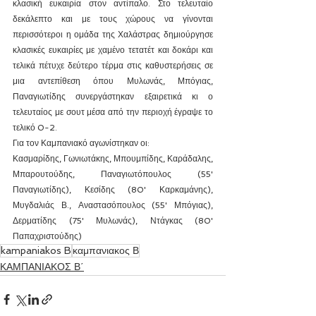
κλασική ευκαιρία στον αντίπαλο. Στο τελευταίο 
δεκάλεπτο και με τους χώρους να γίνονται 
περισσότεροι η ομάδα της Χαλάστρας δημιούργησε 
κλασικές ευκαιρίες με χαμένο τετατέτ και δοκάρι και 
τελικά πέτυχε δεύτερο τέρμα στις καθυστερήσεις σε 
μια αντεπίθεση όπου Μυλωνάς, Μπόγιας, 
Παναγιωτίδης συνεργάστηκαν εξαιρετικά κι ο 
τελευταίος με σουτ μέσα από την περιοχή έγραψε το 
τελικό 0-2.
Για τον Καμπανιακό αγωνίστηκαν οι:
Κασμαρίδης, Γωνιωτάκης, Μπουμπίδης, Καράδαλης, 
Μπαρουτούδης, Παναγιωτόπουλος (55' 
Παναγιωτίδης), Κεσίδης (80' Καρκαμάνης), 
Μυγδαλιάς Β., Αναστασόπουλος (55' Μπόγιας), 
Δερματίδης (75' Μυλωνάς), Ντάγκας (80' 
Παπαχριστούδης)
kampaniakos B
καμπανιακος Β
ΚΑΜΠΑΝΙΑΚΟΣ Β΄