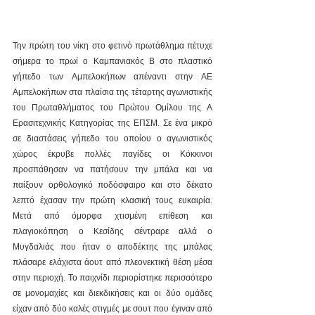
Την πρώτη του νίκη στο φετινό πρωτάθλημα πέτυχε 
σήμερα το πρωί ο Καμπανιακός Β στο πλαστικό 
γήπεδο των Αμπελοκήπων απέναντι στην ΑΕ 
Αμπελοκήπων στα πλαίσια της τέταρτης αγωνιστικής 
του Πρωταθλήματος του Πρώτου Ομίλου της Α 
Ερασιτεχνικής Κατηγορίας της ΕΠΣΜ. Σε ένα μικρό 
σε διαστάσεις γήπεδο του οποίου ο αγωνιστικός 
χώρος έκρυβε πολλές παγίδες οι Κόκκινοι 
προσπάθησαν να πατήσουν την μπάλα και να 
παίξουν ορθολογικό ποδόσφαιρο και στο δέκατο 
λεπτό έχασαν την πρώτη κλασική τους ευκαιρία. 
Μετά από όμορφα χτισμένη επίθεση και 
πλαγιοκόπηση ο Κεσίδης σέντραρε αλλά ο 
Μυγδαλιάς που ήταν ο αποδέκτης της μπάλας 
πλάσαρε ελάχιστα άουτ από πλεονεκτική θέση μέσα 
στην περιοχή. Το παιχνίδι περιορίστηκε περισσότερο 
σε μονομαχίες και διεκδικήσεις και οι δύο ομάδες 
είχαν από δύο καλές στιγμές με σουτ που έγιναν από 