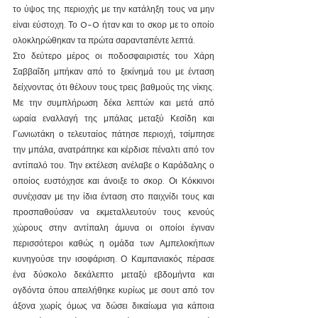
το ύψος της περιοχής με την κατάληξη τους να μην 
είναι εύστοχη. Το 0-0 ήταν και το σκορ με το οποίο 
ολοκληρώθηκαν τα πρώτα σαρανταπέντε λεπτά.
Στο δεύτερο μέρος οι ποδοσφαιριστές του Χάρη 
Σαββαΐδη μπήκαν από το ξεκίνημά του με ένταση 
δείχνοντας ότι θέλουν τους τρεις βαθμούς της νίκης. 
Με την συμπλήρωση δέκα λεπτών και μετά από 
ωραία εναλλαγή της μπάλας μεταξύ Κεσίδη και 
Γωνιωτάκη ο τελευταίος πάτησε περιοχή, τσίμπησε 
την μπάλα, ανατράπηκε και κέρδισε πέναλτι από τον 
αντίπαλό του. Την εκτέλεση ανέλαβε ο Καράδαλης ο 
οποίος ευστόχησε και άνοιξε το σκορ. Οι Κόκκινοι 
συνέχισαν με την ίδια ένταση στο παιχνίδι τους και 
προσπαθούσαν να εκμεταλλευτούν τους κενούς 
χώρους στην αντίπαλη άμυνα οι οποίοι έγιναν 
περισσότεροι καθώς η ομάδα των Αμπελοκήπων 
κυνηγούσε την ισοφάριση. Ο Καμπανιακός πέρασε 
ένα δύσκολο δεκάλεπτο μεταξύ εβδομήντα και 
ογδόντα όπου απειλήθηκε κυρίως με σουτ από τον 
άξονα χωρίς όμως να δώσει δικαίωμα για κάποια 