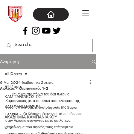
Ανάρτηση
All Posts
9 Μαΐ 2024
διαβάστηκε 2 λεπτά
All Posts
Αιολικός - Καμπανιακός 1-2
       Την τύχη στα πόδια του έχει πλέον ο 
ΚΑΜΠΑΝΙΑΚΟΣ FC
Καμπανιακός μετά τα τελικά αποτελέσματα της 
ΚΑΜΠΑΝΙΑΚΟΣ Β΄
όγδοης αγωνιστικής των playouts της Super 
League 2. Οι Κόκκινοι έκαναν αυτό που έπρεπε 
ΑΚΑΔΗΜΙΑ ΚΑΜΠΑΝΙΑΚΟΥ
στην Αριδαία φεύγοντας με το διπλό, ένα 
U19
αποτέλεσμα που αφενός τους επέτρεψε να 
προσπεράσουν στη βαθμολογία την Αναγέννηση 