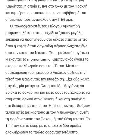
Καρδίτσας, η οποία έμεινε στο 0-0 με τον Ηρακλή, 
και αφετέρου οριστικοποίησε τον υποβιβασμό του 
σημερινού τους αντιπάλου στην Γ Εθνική.
     Οι ποδοσφαιριστές του Γιώργου Αμανατίδη 
μπήκαν καλύτερα στο παιχνίδι κι έχασαν μεγάλη 
ευκαιρία να προηγηθούν στο δέκατο πέμπτο λεπτό 
όταν η κεφαλιά του Λαγωνίδη πέρασε ελάχιστα έξω 
από την εστία του Ντόκιτς. Τέσσερα λεπτά αργότερα 
κι έχοντας το momentum o Καμπανιακός άνοιξε το 
σκορ με πολύ ωραίο σουτ του Έππα. Μετά τη 
συμπλήρωση του ημιώρου ο Αιολικός αύξησε την 
πίεσή του ψάχνοντας την ισοφάριση. Είχε δύο καλές 
στιγμές, μία με την εκτέλεση του Μπαλογιάννη να 
βρίσκει το δοκάρι και μία με το σουτ του Ζάκαριτς να 
σταματάει αρχικά στον Γιακουμή και στη συνέχεια 
στο δοκάρι της εστίας του. Η πίεση των γηπεδούχων 
τελικά απέφερε καρπούς με τον Μπαλογιάννη αυτήν 
τη φορά να νικάει τον Γιακουμή από θέση τετατέτ. Το 
1-1 ήταν και το σκορ με το οποίο οι δύο ομάδες 
ολοκλήρωσαν το πρώτο σαρανταπεντάλεπτο.