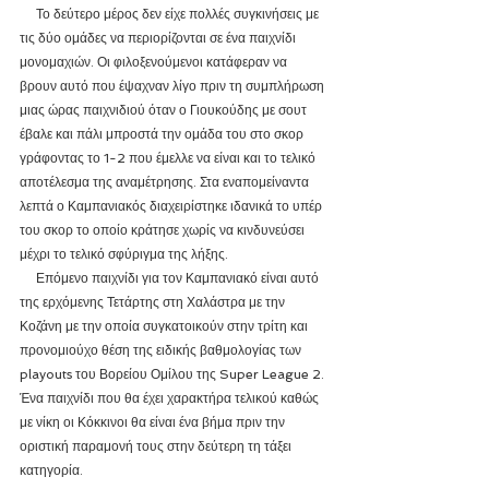
     Το δεύτερο μέρος δεν είχε πολλές συγκινήσεις με 
τις δύο ομάδες να περιορίζονται σε ένα παιχνίδι 
μονομαχιών. Οι φιλοξενούμενοι κατάφεραν να 
βρουν αυτό που έψαχναν λίγο πριν τη συμπλήρωση 
μιας ώρας παιχνιδιού όταν ο Γιουκούδης με σουτ 
έβαλε και πάλι μπροστά την ομάδα του στο σκορ 
γράφοντας το 1-2 που έμελλε να είναι και το τελικό 
αποτέλεσμα της αναμέτρησης. Στα εναπομείναντα 
λεπτά ο Καμπανιακός διαχειρίστηκε ιδανικά το υπέρ 
του σκορ το οποίο κράτησε χωρίς να κινδυνεύσει 
μέχρι το τελικό σφύριγμα της λήξης.
     Επόμενο παιχνίδι για τον Καμπανιακό είναι αυτό 
της ερχόμενης Τετάρτης στη Χαλάστρα με την 
Κοζάνη με την οποία συγκατοικούν στην τρίτη και 
προνομιούχο θέση της ειδικής βαθμολογίας των 
playouts του Βορείου Ομίλου της Super League 2. 
Ένα παιχνίδι που θα έχει χαρακτήρα τελικού καθώς 
με νίκη οι Κόκκινοι θα είναι ένα βήμα πριν την 
οριστική παραμονή τους στην δεύτερη τη τάξει 
κατηγορία.