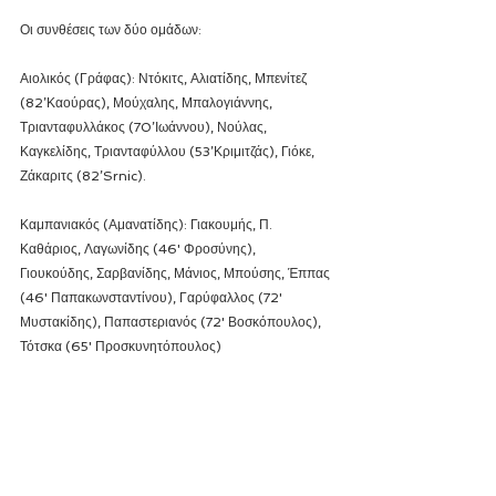
Οι συνθέσεις των δύο ομάδων:
Αιολικός (Γράφας): Ντόκιτς, Αλιατίδης, Μπενίτεζ 
(82’Καούρας), Μούχαλης, Μπαλογιάννης, 
Τριανταφυλλάκος (70’Ιωάννου), Νούλας, 
Καγκελίδης, Τριανταφύλλου (53’Κριμιτζάς), Γιόκε, 
Ζάκαριτς (82’Srnic).
Καμπανιακός (Αμανατίδης): Γιακουμής, Π. 
Καθάριος, Λαγωνίδης (46' Φροσύνης), 
Γιουκούδης, Σαρβανίδης, Μάνιος, Μπούσης, Έππας 
(46' Παπακωνσταντίνου), Γαρύφαλλος (72' 
Μυστακίδης), Παπαστεριανός (72' Βοσκόπουλος), 
Τότσκα (65' Προσκυνητόπουλος)