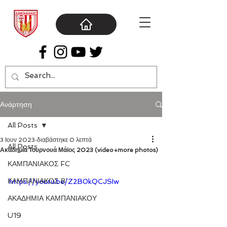
Ανάρτηση
All Posts
3 Ιουν 2023
διαβάστηκε 0 λεπτά
All Posts
Ακαδημία Τουρνουά Μάϊος 2023 (video+more photos)
ΚΑΜΠΑΝΙΑΚΟΣ FC
ΚΑΜΠΑΝΙΑΚΟΣ Β΄
https://youtu.be/Z2B0kQCJSIw
ΑΚΑΔΗΜΙΑ ΚΑΜΠΑΝΙΑΚΟΥ
U19