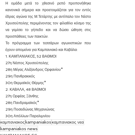
Η ομάδα μετά το χθεσινό ρεπό προπονήθηκε 
κανονικά σήμερα και προετοιμάζεται για τον εντός 
έδρας αγώνα της Μ.Τετάρτης με αντίπαλο τον Νέστο 
Χρυσούπολης περιμένοντας τον φίλαθλο κόσμο της 
να γεμίσει το γήπεδο και να δώσει ώθηση στις 
προσπάθειες των παικτών.
Το πρόγραμμα των τεσσάρων αγωνιστικών που 
έχουν απομείνει για Καμπανιακό και Καβάλα:
1. ΚΑΜΠΑΝΙΑΚΟΣ, 52 ΒΑΘΜΟΙ
27η Νέστος Χρυσούπολης
28η Μέγας Αλέξανδρος Ορφανίου*
29η Πανθρακικός
30η Θερμαϊκός Θέρμης*
2. ΚΑΒΑΛΑ, 48 ΒΑΘΜΟΙ
27η Ορφέας Ξάνθης
28η Πανδραμαϊκός*
29η Ποσειδώνας Μηχανιώνας
30η Απόλλων Παραλιμνίου
καμπανιακος
kampaniakos
καμπανιακος νεα
kampaniakos news