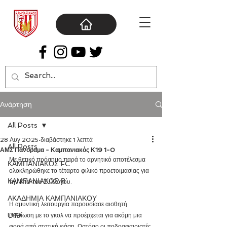
Ανάρτηση
All Posts
28 Αυγ 2025
διαβάστηκε 1 λεπτά
All Posts
ΑΜΣ Πανόραμα - Καμπανιακός Κ19 1-0
Με θετικό πρόσημο παρά το αρνητικό αποτέλεσμα 
ΚΑΜΠΑΝΙΑΚΟΣ FC
ολοκληρώθηκε το τέταρτο φιλικό προετοιμασίας για 
ΚΑΜΠΑΝΙΑΚΟΣ Β΄
την Κ19 του Συλλόγου. 
ΑΚΑΔΗΜΙΑ ΚΑΜΠΑΝΙΑΚΟΥ
Η αμυντική λειτουργία παρουσίασε αισθητή 
U19
βελτίωση με το γκολ να προέρχεται για ακόμη μια 
φορά από στατική φάση. Ωστόσο οι ποδοσφαιριστές 