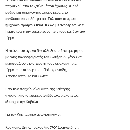
παιχνιδιού από το ξεκίνημά του έχοντας υψηλό 
ρυθμό και παράγοντας φάσεις μέσα από 
συνδυαστικό ποδόσφαιρο. Έκλεισαν το πρώτο 
ημίχρονο προηγούμενοι με 0-1 με σκόρερ τον Άντι 
Γκιάτα ενώ είχαν ευκαιρίες να πετύχουν και δεύτερο 
τέρμα. 
Η εικόνα του αγώνα δεν άλλαξε στο δεύτερο μέρος 
με τους ποδοσφαιριστές του Σωτήρη Αυγέρου να 
μεταφράζουν την υπεροχή τους σε ακόμα τρία 
τέρματα με σκόρερ τους Πολυχρονιάδη, 
Αποστολόπουλο και Κώττα.
Επόμενο παιχνίδι είναι αυτό της δεύτερης 
αγωνιστικής το επόμενο Σαββατοκύριακο εντός 
έδρας με την Καβάλα.
Για τον Καμπανιακό αγωνίστηκαν οι:
Κρυκίδης, Βίτης, Τσακούλης (70' Συμεωνίδης), 