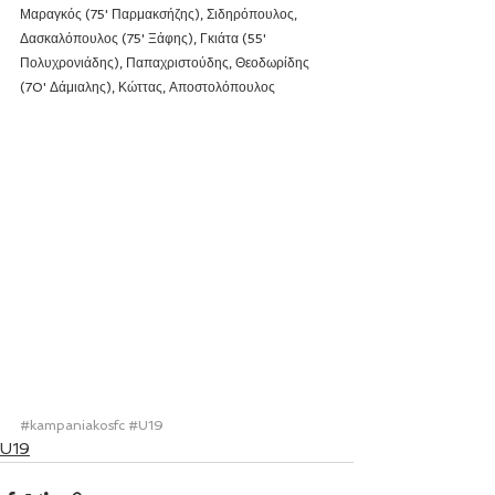
Μαραγκός (75' Παρμακσήζης), Σιδηρόπουλος, 
Δασκαλόπουλος (75' Ξάφης), Γκιάτα (55' 
Πολυχρονιάδης), Παπαχριστούδης, Θεοδωρίδης 
(70' Δάμιαλης), Κώττας, Αποστολόπουλος 
#kampaniakosfc
#U19
U19