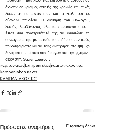
προπονητή. Επιπλέον ήταν και δύο από αυτούς που 
έδωσαν σε κρίσιμες στιγμές της χρονιάς επιθετικές 
λύσεις με τις assists τους και τα γκολ τους σε 
δύσκολα παιχνίδια. Η Διοίκηση του Συλλόγου, 
λοιπόν, λαμβάνοντας όλα τα παραπάνω υπόψη 
έθεσε σαν προτεραιότητά της να ανανεώσει τη 
συνεργασία της με αυτούς τους δύο σημαντικούς 
ποδοσφαιριστές και να τους διατηρήσει στο έμψυχο 
δυναμικό του ρόστερ που θα αγωνιστεί την ερχόμενη 
σεζόν στην Super League 2.
καμπανιακος
kampaniakos
καμπανιακος νεα
kampaniakos news
ΚΑΜΠΑΝΙΑΚΟΣ FC
Εμφάνιση όλων
Πρόσφατες αναρτήσεις