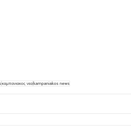
s
καμπανιακος νεα
kampaniakos news