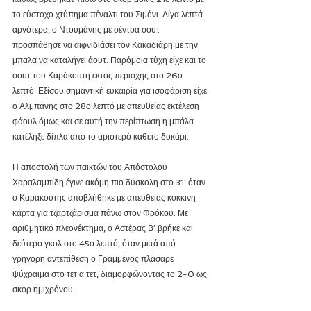
το εύστοχο χτύπημα πέναλτι του Σιμόνι. Λίγα λεπτά 
αργότερα, ο Ντουμάνης με σέντρα σουτ 
προσπάθησε να αιφνιδιάσει τον Κακαδιάρη με την 
μπαλα να καταλήγει άουτ. Παρόμοια τύχη είχε και το 
σουτ του Καράκουτη εκτός περιοχής στο 26ο 
λεπτό. Εξίσου σημαντική ευκαιρία για ισοφάριση είχε 
ο Αλμπάνης στο 28ο λεπτό με απευθείας εκτέλεση 
φάουλ όμως και σε αυτή την περίπτωση η μπάλα 
κατέληξε δίπλα από το αριστερό κάθετο δοκάρι. 
Η αποστολή των παικτών του Απόστολου 
Χαραλαμπίδη έγινε ακόμη πιο δύσκολη στο 31' όταν 
ο Καράκουτης αποβλήθηκε με απευθείας κόκκινη 
κάρτα για τζαρτζάρισμα πάνω στον Φρόκου. Με 
αριθμητικό πλεονέκτημα, ο Αστέρας Β’ βρήκε και 
δεύτερο γκολ στο 45ο λεπτό, όταν μετά από 
γρήγορη αντεπίθεση ο Γραμμένος πλάσαρε 
ψύχραιμα στο τετ α τετ, διαμορφώνοντας το 2-0 ως 
σκορ ημιχρόνου.