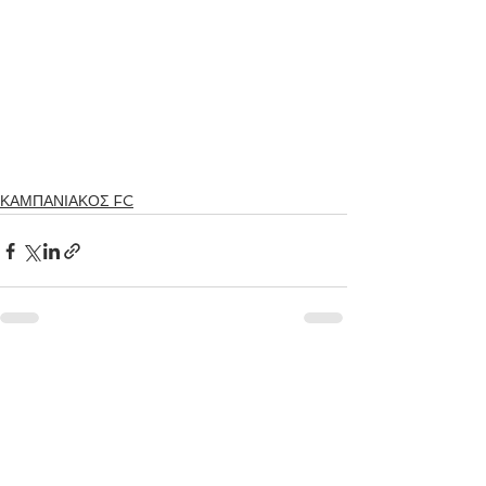
ΚΑΜΠΑΝΙΑΚΟΣ FC
Εμφάνιση όλων
Πρόσφατες αναρτήσεις