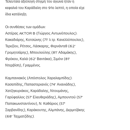
Τελευταία αξιόλογη στιγμή του αγώνα ήταν η 
κεφαλιά του Καράδαλη στο 91ο λεπτό, η οποία είχε 
ίδια κατάληξη.
Οι συνθέσεις των ομάδων:
Αστέρας AKTOR B (Γιώργος Αντωνόπουλος): 
Κακαδιάρης, Κοτσώνης (71' λ.τρ. Κανελλόπουλος), 
Τερεζίου, Ρέτσος, Λάσκαρης, Φερνάντεθ (62' 
Γρομητσάρης), Μπουλούλης (81' Αδαμάκης), 
Φρόκου, Καλά (62' Βαντάκα), Σιμόνι (81' 
Ντερβίση), Γραμμένος.
Καμπανιακός (Απόστολος Χαραλαμπίδης): 
Κασαπίδης, Παπαστεριανός (74' Ανανιάδης), 
Χατζηκυριάκος, Καράδαλης, Ντουμάνης, 
Γαρύφαλλος (57' Ελευθεριάδης), Αμπουντού (57' 
Παπακωνσταντίνου), Ν. Καθάριος (57' 
Σαρβανίδης), Καράκουτης, Αλμπάνης, Δερμιτζάκης 
(68' Ταχματζίδης).