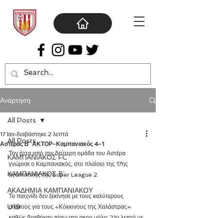
Ανάρτηση
All Posts
17 Ιαν
διαβάστηκε 2 λεπτά
All Posts
Αστέρας Β´ ΑΚΤΟΡ-Καμπανιακός 4-1
Την ήττα από την δεύτερη ομάδα του Αστέρα 
ΚΑΜΠΑΝΙΑΚΟΣ FC
γνώρισε ο Καμπανιακός, στο πλαίσιο της 17ης 
ΚΑΜΠΑΝΙΑΚΟΣ Β΄
αγωνιστικής της Super League 2.
ΑΚΑΔΗΜΙΑ ΚΑΜΠΑΝΙΑΚΟΥ
Το παιχνίδι δεν ξεκίνησε με τους καλύτερους 
U19
οιωνούς για τους «Κόκκινους της Χαλάστρας» 
καθώς βρεθήκαν πίσω στο σκορ μόλις 21ο λεπτό με 