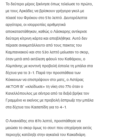
Το δεύτερο μέρος ξεκίνησε όπως τελείωσε το πρώτο, 
με τους Αρκάδες να βρίσκουν γρήγορα γκολ με 
πλασέ του Φρόκου στο 51ο λεπτό. Δευτερόλεπτα 
αργότερα, οι ισορροπίες αριθμητικά 
αποκαταστάθηκαν, καθώς ο Λάσκαρης αντίκρισε 
δεύτερη κίτρινη κάρτα και αποβλήθηκε. Αυτό δεν 
πέρασε ανεκμετάλλευτο από τους παικτες του 
Καμπανιακού και στο 53ο λεπτό μείωσαν το σκορ, 
όταν μετά από εκτέλεση φάουλ του Καθάριου, ο 
Αλμπάνης με κοντινή προβολή έστειλε τη μπάλα στα 
δίχτυα για το 3-1. Παρά την προσπάθεια των 
Κόκκινων να επιστρέψουν στο ματς, ο Αστέρας 
AKTOR B’ «κλείδωσε» τη νίκη στο 77ο όταν ο 
Κανελλόπουλος με σέντρα από τα δεξιά βρήκε τον 
Γραμμένο κι εκείνος με προβολή έσπρωξε την μπάλα 
στα δίχτυα του Κασαπίδη για το 4-1. 
Ο Ανανιάδης στο 87ο λεπτό, προσπάθησε να 
μειώσει το σκορ όμως το σουτ που επιχείρησε εκτός 
περιοχής κατέληξε στην αγκαλιά του Κακαδιάρη. 