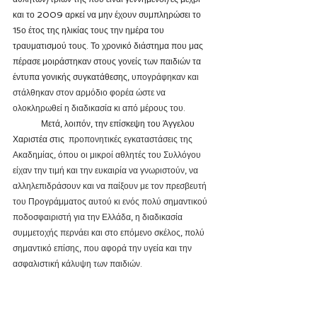
και το 2009 αρκεί να μην έχουν συμπληρώσει το 
15ο έτος της ηλικίας τους την ημέρα του 
τραυματισμού τους.
 Το χρονικό διάστημα που μας 
πέρασε μοιράστηκαν στους γονείς των παιδιών τα 
έντυπα γονικής συγκατάθεσης
, υπογράφηκαν και 
στάλθηκαν στον αρμόδιο φορέα ώστε να 
ολοκληρωθεί η διαδικασία κι από μέρους του.
Μετά, λοιπόν, την επίσκεψη του Άγγελου 
Χαριστέα στις 
 προπονητικές εγκαταστάσεις της 
Ακαδημίας, όπου οι μικροί αθλητές του Συλλόγου 
είχαν την τιμή και την ευκαιρία να γνωριστούν, να 
αλληλεπιδράσουν και να παίξουν με τον πρεσβευτή 
του Προγράμματος αυτού κι ενός πολύ σημαντικού 
ποδοσφαιριστή για την Ελλάδα, η διαδικασία 
συμμετοχής περνάει και στο επόμενο σκέλος, πολύ 
σημαντικό επίσης, που αφορά την υγεία και την 
ασφαλιστική κάλυψη των παιδιών.