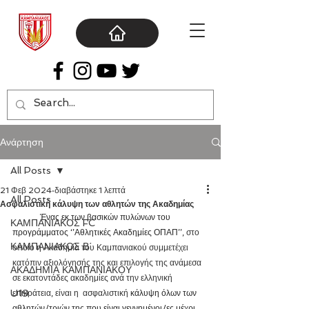
Ανάρτηση
All Posts
21 Φεβ 2024
διαβάστηκε 1 λεπτά
All Posts
Ασφαλιστική κάλυψη των αθλητών της Ακαδημίας
Ένας εκ των βασικών πυλώνων του 
ΚΑΜΠΑΝΙΑΚΟΣ FC
προγράμματος ‘’Αθλητικές Ακαδημίες ΟΠΑΠ
’’, στο 
ΚΑΜΠΑΝΙΑΚΟΣ Β΄
οποίο η Ακαδημία του Καμπανιακού συμμετέχει 
κατόπιν αξιολόγησής της και επιλογής της ανάμεσα 
ΑΚΑΔΗΜΙΑ ΚΑΜΠΑΝΙΑΚΟΥ
σε εκατοντάδες ακαδημίες ανά την ελληνική 
U19
επικράτεια, είναι η  ασφαλιστική 
κάλυψη όλων των 
αθλητών/τριών της που είναι γεννημένοι/ες μέχρι 