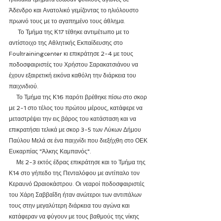
Άδενδρο και Ανατολικό γεμίζοντας το ηλιόλουστο 
πρωινό τους με το αγαπημένο τους άθλημα.
      Το Τμήμα της Κ17 τέθηκε αντιμέτωπο με το 
αντίστοιχο της Αθλητικής Εκπαίδευσης στο 
Foultrainingcenter κι επικράτησε 2-4 με τους 
ποδοσφαιριστές του Χρήστου Σαρακατσιάνου να 
έχουν εξαιρετική εικόνα καθόλη την διάρκεια του 
παιχνιδιού. 
     Το Τμήμα της Κ16 παρότι βρέθηκε πίσω στο σκορ 
με 2-1 στο τέλος του πρώτου μέρους, κατάφερε να 
μεταστρέψει την εις βάρος του κατάσταση και να 
επικρατήσει τελικά με σκορ 3-5 των Λύκων Δήμου 
Παύλου Μελά σε ένα παιχνίδι που διεξήχθη στο ΟΕΚ 
Ευκαρπίας "Άλκης Καμπανός".
     Με 2-3 εκτός έδρας επικράτησε και το Τμήμα της 
Κ14 στο γήπεδο της Πενταλόφου με αντίπαλο τον 
Κεραυνό Ωραιοκάστρου. Οι νεαροί ποδοσφαιριστές 
του Χάρη Σαββαΐδη ήταν ανώτεροι των αντιπάλων 
τους στην μεγαλύτερη διάρκεια του αγώνα και 
κατάφεραν να φύγουν με τους βαθμούς της νίκης 