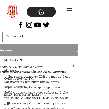
Ανάρτηση
All Posts
1 Απρ 2024
διαβάστηκε 1 λεπτά
All Posts
Γεμάτο ποδοσφαιρικό Σάββατο για την Ακαδημία
     Ένα γεμάτο αγωνιστικά Σάββατο ήταν αυτό που 
ΚΑΜΠΑΝΙΑΚΟΣ FC
μας πέρασε για τα τμήματα υποδομής του 
ΚΑΜΠΑΝΙΑΚΟΣ Β΄
Καμπανιακού. Τα μεγαλύτερα Τμήματα του 
Συλλόγου αγωνίστηκαν στους ομίλους κατάταξης 
ΑΚΑΔΗΜΙΑ ΚΑΜΠΑΝΙΑΚΟΥ
του Πρωταθλήματος της ΕΠΣΜ σημειώνοντας σε 
U19
τρία παιχνίδια ισάριθμες νίκες ενώ τα μικρότερα 
ηλικιακά τμήματα έδωσαν φιλικούς αγώνες σε 