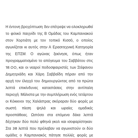
Η έντονη βροχόπτωση δεν επέτρεψε να ολοκληρωθεί 
το φιλικό παιχνίδι της Β Ομάδας του Καμπανιακού 
στον Χορτιάτη με τον τοπικό Κισσό, ο οποίος 
αγωνίζεται κι αυτός στην Α Ερασιτεχνική Κατηγορία 
της ΕΠΣΜ. Ο αγώνας ξεκίνησε, όπως ήταν 
προγραμματισμένο το απόγευμα του Σαββάτου στις 
18.00, και οι νεαροί ποδοσφαιριστές των Στέφανου 
Δημητριάδη και Χάρη Σαββαΐδη πήραν από την 
αρχή τον έλεγχό του δημιουργώντας από τα πρώτα 
λεπτά επικίνδυνες καταστάσεις στην αντίπαλη 
περιοχή. Μάλιστα με την συμπλήρωση ενός τετάρτου 
οι Κόκκινοι της Χαλάστρας σκόραραν δύο φορές με 
σωστή πίεση ψηλά και ωραίες ομαδικές 
προσπάθειες. Ωστόσο στα επόμενα δέκα λεπτά 
δέχτηκαν δύο πολύ φθηνά γκολ και ισοφαρίστηκαν. 
Στα 38 λεπτά που πρόλαβαν να αγωνιστούν οι δύο 
ομάδες ο Καμπανιακός πάτησε πολλές φορές με 