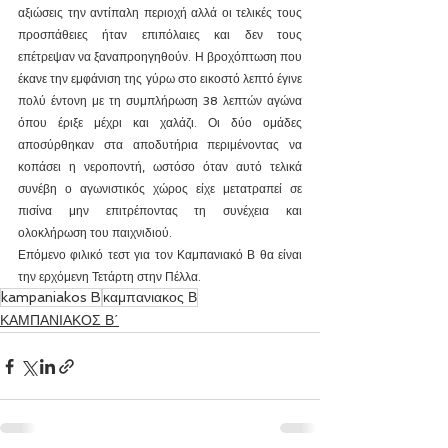
αξιώσεις την αντίπαλη περιοχή αλλά οι τελικές τους 
προσπάθειες ήταν επιπόλαιες και δεν τους 
επέτρεψαν να ξαναπροηγηθούν. Η βροχόπτωση που 
έκανε την εμφάνιση της γύρω στο εικοστό λεπτό έγινε 
πολύ έντονη με τη συμπλήρωση 38 λεπτών αγώνα 
όπου έριξε μέχρι και χαλάζι. Οι δύο ομάδες 
αποσύρθηκαν στα αποδυτήρια περιμένοντας να 
κοπάσει η νεροποντή, ωστόσο όταν αυτό τελικά 
συνέβη ο αγωνιστικός χώρος είχε μετατραπεί σε 
πισίνα μην επιτρέποντας τη συνέχεια και 
ολοκλήρωση του παιχνιδιού.
Επόμενο φιλικό τεστ για τον Καμπανιακό Β θα είναι 
την ερχόμενη Τετάρτη στην Πέλλα.
kampaniakos B
καμπανιακος Β
ΚΑΜΠΑΝΙΑΚΟΣ Β΄