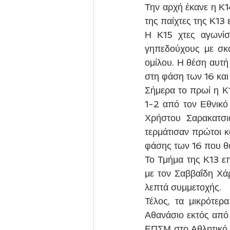
Την αρχή έκανε η Κ1
της παίχτες της Κ13
Η Κ15 χτες αγωνίσ
γηπεδούχους με σκο
ομίλου. Η θέση αυτή 
στη φάση των 16 και 
Σήμερα το πρωί η Κ1
1-2 από τον Εθνικό
Χρήστου Σαρακατσι
τερμάτισαν πρώτοι κα
φάσης των 16 που θα
Το Τμήμα της Κ13 ε
με τον Σαββαΐδη Χάρ
λεπτά συμμετοχής.
Τέλος, τα μικρότερ
Αθανάσιο εκτός από
ΕΠΣΜ στο Αθλητικό Κ