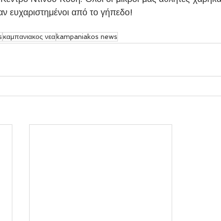
αν ευχαριστημένοι από το γήπεδο!
s
καμπανιακος νεα
kampaniakos news