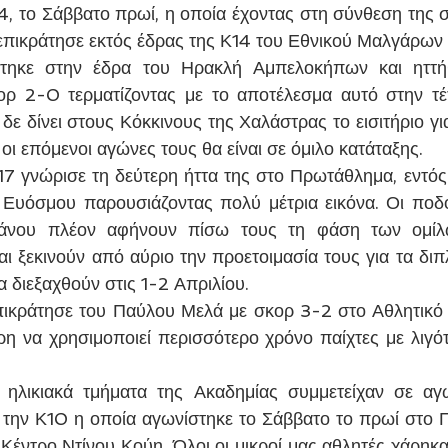
4, το Σάββατο πρωί, η οποία έχοντας στη σύνθεση της σ
 επικράτησε εκτός έδρας της Κ14 του Εθνικού Μαλγάρων
τηκε στην έδρα του Ηρακλή Αμπελοκήπων και ηττή
ρ 2-0 τερματίζοντας με το αποτέλεσμα αυτό στην τέτ
δε δίνει στους Κόκκινους της Χαλάστρας το εισιτήριο γι
οι επόμενοι αγώνες τους θα είναι σε όμιλο κατάταξης.
7 γνώρισε τη δεύτερη ήττα της στο Πρωτάθλημα, εντός 
 Ευόσμου παρουσιάζοντας πολύ μέτρια εικόνα. Οι ποδο
άνου πλέον αφήνουν πίσω τους τη φάση των ομίλω
ι ξεκινούν από αύριο την προετοιμασία τους για τα διπλ
 διεξαχθούν στις 1-2 Απριλίου.
πικράτησε του Παύλου Μελά με σκορ 3-2 στο Αθλητικό
η να χρησιμοποιεί περισσότερο χρόνο παίχτες με λιγότ
α ηλικιακά τμήματα της Ακαδημίας συμμετείχαν σε αγ
 την Κ10 η οποία αγωνίστηκε το Σάββατο το πρωί στο 
έντρο Ντίνου Κούη. Όλοι οι μικροί μας αθλητές χάρηκα