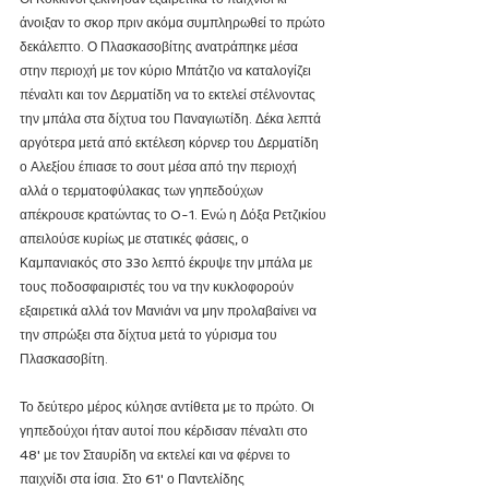
άνοιξαν το σκορ πριν ακόμα συμπληρωθεί το πρώτο 
δεκάλεπτο. Ο Πλασκασοβίτης ανατράπηκε μέσα 
στην περιοχή με τον κύριο Μπάτζιο να καταλογίζει 
πέναλτι και τον Δερματίδη να το εκτελεί στέλνοντας 
την μπάλα στα δίχτυα του Παναγιωτίδη. Δέκα λεπτά 
αργότερα μετά από εκτέλεση κόρνερ του Δερματίδη 
ο Αλεξίου έπιασε το σουτ μέσα από την περιοχή 
αλλά ο τερματοφύλακας των γηπεδούχων 
απέκρουσε κρατώντας το 0-1. Ενώ η Δόξα Ρετζικίου 
απειλούσε κυρίως με στατικές φάσεις, ο 
Καμπανιακός στο 33ο λεπτό έκρυψε την μπάλα με 
τους ποδοσφαιριστές του να την κυκλοφορούν 
εξαιρετικά αλλά τον Μανιάνι να μην προλαβαίνει να 
την σπρώξει στα δίχτυα μετά το γύρισμα του 
Πλασκασοβίτη.
Το δεύτερο μέρος κύλησε αντίθετα με το πρώτο. Οι 
γηπεδούχοι ήταν αυτοί που κέρδισαν πέναλτι στο 
48' με τον Σταυρίδη να εκτελεί και να φέρνει το 
παιχνίδι στα ίσια. Στο 61' ο Παντελίδης 