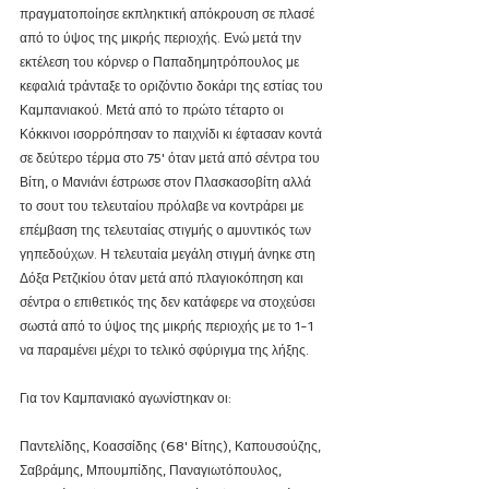
πραγματοποίησε εκπληκτική απόκρουση σε πλασέ 
από το ύψος της μικρής περιοχής. Ενώ μετά την 
εκτέλεση του κόρνερ ο Παπαδημητρόπουλος με 
κεφαλιά τράνταξε το οριζόντιο δοκάρι της εστίας του 
Καμπανιακού. Μετά από το πρώτο τέταρτο οι 
Κόκκινοι ισορρόπησαν το παιχνίδι κι έφτασαν κοντά 
σε δεύτερο τέρμα στο 75' όταν μετά από σέντρα του 
Βίτη, ο Μανιάνι έστρωσε στον Πλασκασοβίτη αλλά 
το σουτ του τελευταίου πρόλαβε να κοντράρει με 
επέμβαση της τελευταίας στιγμής ο αμυντικός των 
γηπεδούχων. Η τελευταία μεγάλη στιγμή άνηκε στη 
Δόξα Ρετζικίου όταν μετά από πλαγιοκόπηση και 
σέντρα ο επιθετικός της δεν κατάφερε να στοχεύσει 
σωστά από το ύψος της μικρής περιοχής με το 1-1 
να παραμένει μέχρι το τελικό σφύριγμα της λήξης.
Για τον Καμπανιακό αγωνίστηκαν οι:
Παντελίδης, Κοασσίδης (68' Βίτης), Καπουσούζης, 
Σαβράμης, Μπουμπίδης, Παναγιωτόπουλος, 