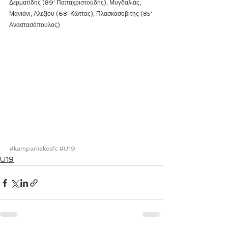
Δερματίδης (89' Παπαχριστούδης), Μυγδαλιάς, 
Μανιάνι, Αλεξίου (68' Κώττας), Πλασκασοβίτης (85' 
Αναστασόπουλος)
#kampaniakosfc
#U19
U19