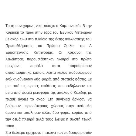
Τρίτη συνεχόμενη νίκη πέτυχε ο Καμπανιακός Β την 
Κυριακή το πρωί στην έδρα του Εθνικού Μετεώρων 
με σκορ 0-3 στο πλαίσιο της έκτης αγωνιστικής του 
Πρωταθλήματος του Πρώτου Ομίλου της Α 
Ερασιτεχνικής Κατηγορίας. Οι Κόκκινοι της 
Χαλάστρας παρουσιάστηκαν νωθροί στο πρώτο 
ημίχρονο παρόλα αυτά παρουσίασαν 
αποσπασματικά κάποια λεπτά καλού ποδοσφαίρου 
ενώ κινδύνευσαν δύο φορές από στατικές φάσεις. Σε 
μια από τις ωραίες επιθέσεις που εκδήλωσαν και 
μετά από ωραία μεταφορά της μπάλας ο Κεσίδης με 
πλασέ άνοιξε το σκορ. Στη συνέχεια άρχισαν να 
βρίσκουν περισσότερους χώρους στην αντίπαλη 
άμυνα και απείλησαν άλλες δύο φορές κυρίως από 
την δεξιά πλευρά αλλά τους έλειψε η σωστή τελική 
πάσα.
Στο δεύτερο ημίχρονο η εικόνα των ποδοσφαιριστών 