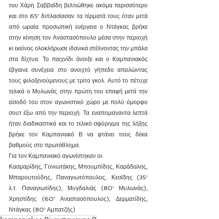
του Χάρη Σαββαΐδη βελτιώθηκε ακόμα περισσότερο 
και στο 65' διπλασίασαν τα τέρματά τους όταν μετά 
από ωραία προσωπική ενέργεια ο Ντάγκας βρήκε 
στην κίνηση τον Αναστασόπουλο μέσα στην περιοχή 
κι εκείνος ολοκλήρωσε ιδανικά στέλνοντας την μπάλα 
στα δίχτυα. Το παιχνίδι άνοιξε και ο Καμπανιακός 
έβγαινε συνέχεια στο ανοιχτό γήπεδο απειλώντας 
τους φιλοξενούμενους με τρίτο γκολ. Αυτό το πέτυχε 
τελικά ο Μυλωνάς στην πρώτη του επαφή μετά την 
είσοδό του στον αγωνιστικό χώρο με πολύ όμορφο 
σουτ έξω από την περιοχή. Τα εναπομείναντα λεπτά 
ήταν διαδικαστικά και το τελικό σφύριγμα της λήξης 
βρήκε τον Καμπανιακό Β να φτάνει τους δέκα 
βαθμούς στο πρωτάθλημα.
Για τον Καμπανιακό αγωνίστηκαν οι:
Κασμαρίδης, Γονιωτάκης, Μπουμπίδης, Καράδαλης, 
Μπαρουτούδης, Παναγιωτόπουλος, Κεσίδης (35' 
λ.τ. Παναγιωτίδης), Μυγδαλιάς (80' Μυλωνάς), 
Χρηστίδης (60' Αναστασόπουλος), Δερματίδης, 
Ντάγκας (80' Αμπατζής)