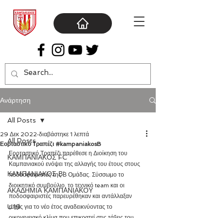
Ανάρτηση
All Posts
29 Δεκ 2022
διαβάστηκε 1 λεπτά
All Posts
Εορταστικό Τραπέζι #kampaniakosB
Εορταστικό Τραπέζι παρέθεσε η Διοίκηση του 
ΚΑΜΠΑΝΙΑΚΟΣ FC
Καμπανιακού ενόψει της αλλαγής του έτους στους 
ΚΑΜΠΑΝΙΑΚΟΣ Β΄
ποδοσφαιριστές της Β Ομάδας. Σύσσωμο το 
διοικητικό συμβούλιο, το τεχνικό team και οι 
ΑΚΑΔΗΜΙΑ ΚΑΜΠΑΝΙΑΚΟΥ
ποδοσφαιριστές παρευρέθηκαν και αντάλλαξαν 
U19
ευχές για το νέο έτος αναδεικνύοντας το 
οικογενειακό κλίμα που επικρατεί στις τάξεις του 