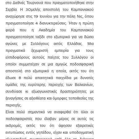
στο Διεθνές Τουρνουά που πραγματοποιήθηκε στην 
Σερβία. Η 30μελής αποστολή του Καμπανιακού 
αναχώρησε στις 19 Ιουνίου για την πόλη Νις, όπου 
πραγματοποίησε 4 διανυκτερεύσεις. Ήταν η πρώτη 
φορά που η Ακαδημία του Καμπανιακού 
πραγματοποίησε ταξίδι στο εξωτερικό για να δώσει 
αγώνες με Συλλόγους εκτός Ελλάδας. Μια 
πραγματικά ξεχωριστή εμπειρία για τους 
ελπιδοφόρους αυτούς παίχτες του Συλλόγου οι 
οποίοι συμμετείχαν σε μια αμιγώς ποδοσφαιρική 
αποστολή στο εξωτερικό η οποία, εκτός του ότι 
έδωσε 8 πολύ απαιτητικά παιχνίδια με δυνατές 
ομάδες της ευρύτερης περιοχής των Βαλκανίων, 
συνδύασε κι εξωαγωνιστικές δραστηριότητες με 
ξεναγήσεις σε αξιοθέατα και όμορφες τοποθεσίες της 
περιοχής.
Είναι πολύ σημαντικό να αναφερθεί ότι όλοι οι 
ποδοσφαιριστές που έλαβαν μέρος σε αυτές τις 
εκδρομές, εκτός του ότι άφησαν εξαιρετικές 
εντυπώσεις εντός γηπέδου, είχαν και υποδειγματική 