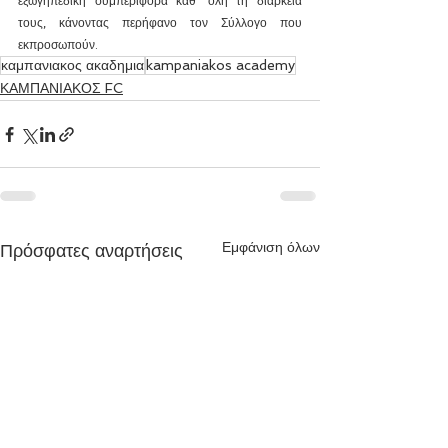
εξωγηπεδική συμπεριφορά καθ' όλη τη διάρκεια 
τους, κάνοντας περήφανο τον Σύλλογο που 
εκπροσωπούν.
καμπανιακος ακαδημια
kampaniakos academy
ΚΑΜΠΑΝΙΑΚΟΣ FC
Εμφάνιση όλων
Πρόσφατες αναρτήσεις