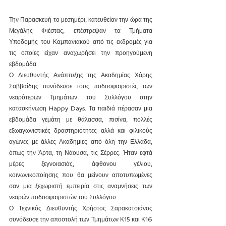
Την Παρασκευή το μεσημέρι, κατευθείαν την ώρα της 
Μεγάλης Φιέστας, επέστρεψαν τα Τμήματα 
Υποδομής του Καμπανιακού από τις εκδρομές για 
τις οποίες είχαν αναχωρήσει την προηγούμενη 
εβδομάδα. 
Ο Διευθυντής Ανάπτυξης της Ακαδημίας Χάρης 
Σαββαΐδης συνόδευσε τους ποδοσφαιριστές των 
νεαρότερων Τμημάτων του Συλλόγου στην 
κατασκήνωση Happy Days. Τα παιδιά πέρασαν μια 
εβδομάδα γεμάτη με θάλασσα, πισίνα, πολλές 
εξωαγωνιστικές δραστηριότητες αλλά και φιλικούς 
αγώνες με άλλες Ακαδημίες από όλη την Ελλάδα, 
όπως την Άρτα, τη Νάουσα, τις Σέρρες. Ήταν εφτά 
μέρες ξεγνοιασιάς, άφθονου γέλιου, 
κοινωνικοποίησης που θα μείνουν αποτυπωμένες 
σαν μια ξεχωριστή εμπειρία στις αναμνήσεις των 
νεαρών ποδοσφαιριστών του Συλλόγου.
Ο Τεχνικός Διευθυντής Χρήστος Σαρακατσιάνος 
συνόδευσε την αποστολή των Τμημάτων Κ15 και Κ16 