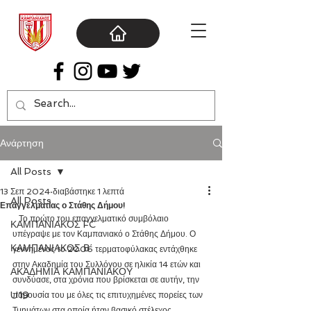
Ανάρτηση
All Posts
13 Σεπ 2024
διαβάστηκε 1 λεπτά
All Posts
Επαγγελματίας ο Στάθης Δήμου!
   Το πρώτο του επαγγελματικό συμβόλαιο 
ΚΑΜΠΑΝΙΑΚΟΣ FC
υπέγραψε με τον Καμπανιακό ο Στάθης Δήμου. Ο 
ΚΑΜΠΑΝΙΑΚΟΣ Β΄
γεννημένος το 2006 τερματοφύλακας εντάχθηκε 
στην Ακαδημία του Συλλόγου σε ηλικία 14 ετών και 
ΑΚΑΔΗΜΙΑ ΚΑΜΠΑΝΙΑΚΟΥ
συνδύασε, στα χρόνια που βρίσκεται σε αυτήν, την 
U19
παρουσία του με όλες τις επιτυχημένες πορείες των 
Τμημάτων στα οποία ήταν βασικό στέλεχος. 