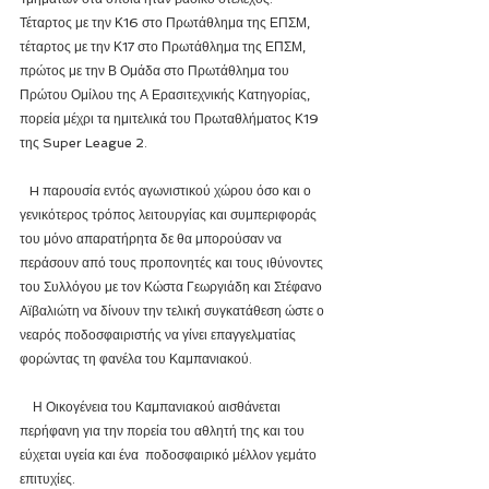
Τέταρτος με την Κ16 στο Πρωτάθλημα της ΕΠΣΜ, 
τέταρτος με την Κ17 στο Πρωτάθλημα της ΕΠΣΜ, 
πρώτος με την Β Ομάδα στο Πρωτάθλημα του 
Πρώτου Ομίλου της Α Ερασιτεχνικής Κατηγορίας, 
πορεία μέχρι τα ημιτελικά του Πρωταθλήματος Κ19 
της Super League 2.
   H παρουσία εντός αγωνιστικού χώρου όσο και ο 
γενικότερος τρόπος λειτουργίας και συμπεριφοράς 
του μόνο απαρατήρητα δε θα μπορούσαν να 
περάσουν από τους προπονητές και τους ιθύνοντες 
του Συλλόγου με τον Κώστα Γεωργιάδη και Στέφανο 
Αϊβαλιώτη να δίνουν την τελική συγκατάθεση ώστε ο 
νεαρός ποδοσφαιριστής να γίνει επαγγελματίας 
φορώντας τη φανέλα του Καμπανιακού.
    Η Οικογένεια του Καμπανιακού αισθάνεται 
περήφανη για την πορεία του αθλητή της και του 
εύχεται υγεία και ένα  ποδοσφαιρικό μέλλον γεμάτο 
επιτυχίες.