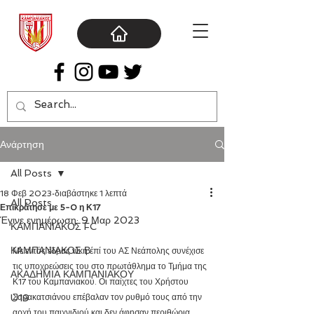
Ανάρτηση
All Posts
18 Φεβ 2023
διαβάστηκε 1 λεπτά
All Posts
Επικράτησε με 5-0 η Κ17
Έγινε ενημέρωση:
9 Μαρ 2023
ΚΑΜΠΑΝΙΑΚΟΣ FC
ΚΑΜΠΑΝΙΑΚΟΣ Β΄
Με εντός έδρας νίκη επί του ΑΣ Νεάπολης συνέχισε 
τις υποχρεώσεις του στο πρωτάθλημα το Τμήμα της 
ΑΚΑΔΗΜΙΑ ΚΑΜΠΑΝΙΑΚΟΥ
Κ17 του Καμπανιακού. Οι παίχτες του Χρήστου 
U19
Σαρακατσιάνου επέβαλαν τον ρυθμό τους από την 
αρχή του παιχνιδιού και δεν άφησαν περιθώρια 