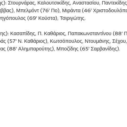
ς): Στουρνάρας, Καλουτσικίδης, Αναστασίου, Παντεκίδης,
βας), Μπελμόντ (76′ Πο), Μιράντα (46′ Χριστοδουλόπο
νηγόπουλος (69′ Κούστα), Τσιριγώτης.
ς): Κασαπίδης, Π. Καθάριος, Παπακωνσταντίνου (88′ Π
ς (57′ Ν. Καθάριος), Κωτσόπουλος, Ντουμάνης, Σέχου,
ας (88′ Αλημπαρούτης), Μποζίδης (65′ Σαρβανίδης).