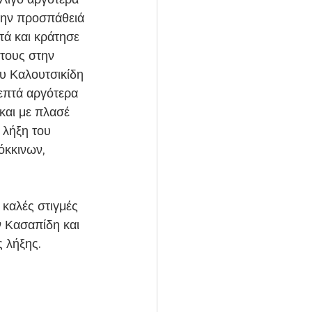
την προσπάθειά 
ά και κράτησε 
 τους στην 
υ Καλουτσικίδη 
επτά αργότερα 
και με πλασέ 
 λήξη του 
όκκινων, 
καλές στιγμές 
 Κασαπίδη και 
ς λήξης.