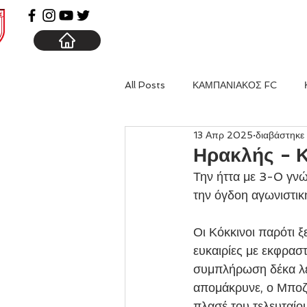
ΑΡΧΙΚΗ
ΚΑΜΠΑΝΙΑ
All Posts
ΚΑΜΠΑΝΙΑΚΟΣ FC
13 Απρ 2025
διαβάστηκε
Ηρακλής - 
Την ήττα με 3-0 γνώ
την όγδοη αγωνιστικ
Οι Κόκκινοι παρότι ξ
ευκαιρίες με εκφρασ
συμπλήρωση δέκα λε
απομάκρυνε, ο Μποζί
πλασέ του τελευταίου