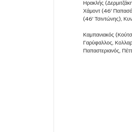
Ηρακλής (Δερμιτζάκη
Χάμοντ (46′ Παπασάβ
(46′ Τσιντώνης), Κυ
Καμπανιακός (Κούτση
Γαρύφαλλος, Κολλαρά
Παπαστεριανός, Πέττ