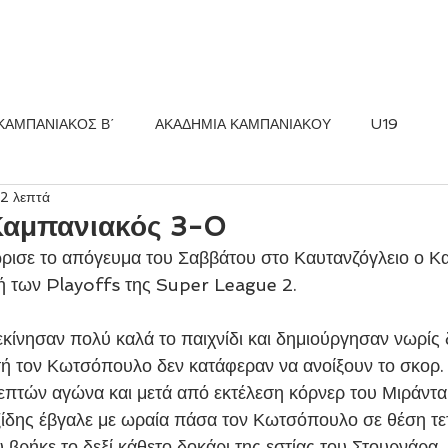
ΚΟΣ FC
ΝΕΑ
ΑΚΑΔΗΜΙΑ
ΚΑΜΠΑΝΙΑΚΟΣ Β΄
ΑΚΑΔΗΜΙΑ ΚΑΜΠΑΝΙΑΚΟΥ
U19
 2 λεπτά
Καμπανιακός 3-0
ρισε το απόγευμα του Σαββάτου στο Καυτανζόγλειο ο Κα
ή των Playoffs της Super League 2. 
εκίνησαν πολύ καλά το παιχνίδι και δημιούργησαν νωρίς 
τή τον Κωτσόπουλο δεν κατάφεραν να ανοίξουν το σκορ. 
πτών αγώνα και μετά από εκτέλεση κόρνερ του Μιράντα
δης έβγαλε με ωραία πάσα τον Κωτσόπουλο σε θέση τετ
 βρήκε το δεξί κάθετο δοκάρι της εστίας του Στουρνάρα.