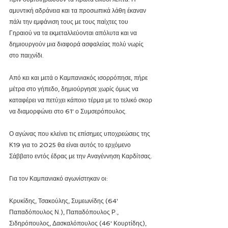
αμυντική αδράνεια και τα προσωπικά λάθη έκαναν 
πάλι την εμφάνιση τους με τους παίχτες του 
Γηραιού να τα εκμεταλλεύονται απόλυτα και να 
δημιουργούν μια διαφορά ασφαλείας πολύ νωρίς 
στο παιχνίδι.
Από κει και μετά ο Καμπανιακός ισορρόπησε, πήρε 
μέτρα στο γήπεδο, δημιούργησε χωρίς όμως να 
καταφέρει να πετύχει κάποιο τέρμα με το τελικό σκορ 
να διαμορφώνει στο 61' ο Συμσερόπουλος.
Ο αγώνας που κλείνει τις επίσημες υποχρεώσεις της 
Κ19 για το 2025 θα είναι αυτός το ερχόμενο 
Σάββατο εντός έδρας με την Αναγέννηση Καρδίτσας.
Για τον Καμπανιακό αγωνίστηκαν οι:
Κρυκίδης, Τσακούλης, Συμεωνίδης (64' 
Παπαδόπουλος Ν.), Παπαδόπουλος Ρ., 
Σιδηρόπουλος, Δασκαλόπουλος (46' Κουρτίδης), 