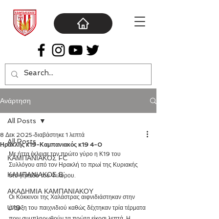
Ανάρτηση
All Posts
8 Δεκ 2025
διαβάστηκε 1 λεπτά
All Posts
Ηρακλής κ19-Καμπανιακός κ19 4-0
Με ήττα έκλεισε τον πρώτο γύρο η Κ19 του 
ΚΑΜΠΑΝΙΑΚΟΣ FC
Συλλόγου από τον Ηρακλή το πρωί της Κυριακής 
ΚΑΜΠΑΝΙΑΚΟΣ Β΄
στο γήπεδο του Φιλύρου.
ΑΚΑΔΗΜΙΑ ΚΑΜΠΑΝΙΑΚΟΥ
Οι Κόκκινοι της Χαλάστρας αιφνιδιάστηκαν στην 
U19
έναρξη του παιχνιδιού καθώς δέχτηκαν τρία τέρματα 
πριν συμπληρωθούν τα πρώτα είκοσι λεπτά. Η 