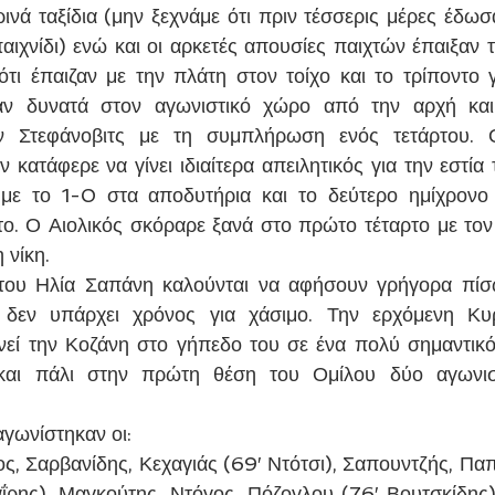
κρινά ταξίδια (μην ξεχνάμε ότι πριν τέσσερις μέρες έδω
ιχνίδι) ενώ και οι αρκετές απουσίες παιχτών έπαιξαν το
τι έπαιζαν με την πλάτη στον τοίχο και το τρίποντο γ
ν δυνατά στον αγωνιστικό χώρο από την αρχή και
 Στεφάνοβιτς με τη συμπλήρωση ενός τετάρτου. Ο
κατάφερε να γίνει ιδιαίτερα απειλητικός για την εστία τ
με το 1-0 στα αποδυτήρια και το δεύτερο ημίχρονο 
ο. Ο Αιολικός σκόραρε ξανά στο πρώτο τέταρτο με τον
 νίκη.
του Ηλία Σαπάνη καλούνται να αφήσουν γρήγορα πίσω
δεν υπάρχει χρόνος για χάσιμο. Την ερχόμενη Κυρ
εί την Κοζάνη στο γήπεδο του σε ένα πολύ σημαντικό π
και πάλι στην πρώτη θέση του Ομίλου δύο αγωνιστ
αγωνίστηκαν οι:
, Σαρβανίδης, Κεχαγιάς (69′ Ντότσι), Σαπουντζής, Παπ
ΐρης), Μαγκούτης, Ντόγος, Πόζογλου (76′ Βουτσκίδης), 