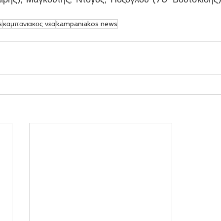
s
καμπανιακος νεα
kampaniakos news