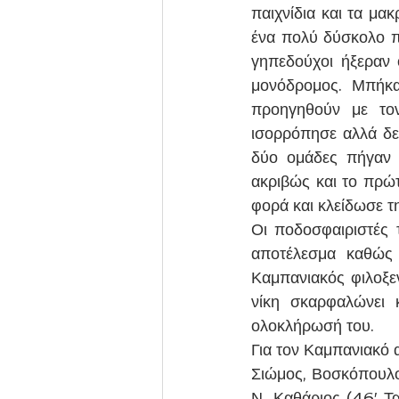
παιχνίδια και τα μα
ένα πολύ δύσκολο πα
γηπεδούχοι ήξεραν ό
μονόδρομος. Μπήκα
προηγηθούν με τον
ισορρόπησε αλλά δεν 
δύο ομάδες πήγαν 
ακριβώς και το πρώτ
φορά και κλείδωσε τη
Οι ποδοσφαιριστές 
αποτέλεσμα καθώς 
Καμπανιακός φιλοξεν
νίκη σκαρφαλώνει 
ολοκλήρωσή του.
Για τον Καμπανιακό 
Σιώμος, Βοσκόπουλος
Ν. Καθάριος (46′ Τα