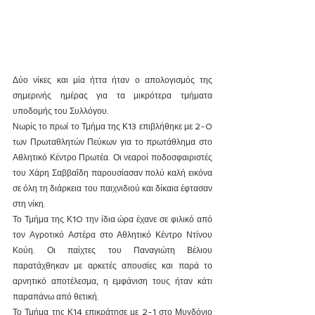
Δύο νίκες και μία ήττα ήταν ο απολογισμός της 
σημερινής ημέρας για τα μικρότερα τμήματα 
υποδομής του Συλλόγου.
Νωρίς το πρωί το Τμήμα της Κ13 επιβλήθηκε με 2-0 
των Πρωταθλητών Πεύκων για το πρωτάθλημα στο 
Αθλητικό Κέντρο Πρωτέα. Οι νεαροί ποδοσφαιριστές 
του Χάρη Σαββαΐδη παρουσίασαν πολύ καλή εικόνα 
σε όλη τη διάρκεια του παιχνιδιού και δίκαια έφτασαν 
στη νίκη.
Το Τμήμα της Κ10 την ίδια ώρα έχανε σε φιλικό από 
τον Αγροτικό Αστέρα στο Αθλητικό Κέντρο Ντίνου 
Κούη. Οι παίχτες του Παναγιώτη Βέλιου 
παρατάχθηκαν με αρκετές απουσίες και παρά το 
αρνητικό αποτέλεσμα, η εμφάνιση τους ήταν κάτι 
παραπάνω από θετική.
Το Τμήμα της Κ14 επικράτησε με 2-1 στο Μυγδόνιο 