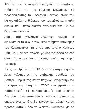
Αθλητικό Κέντρο σε φιλικό παιχνίδι με αντίπαλο το 
τμήμα της Κ15 του Εθνικού Μαλγάρων. Οι 
ποδοσφαιριστές του Λεωνίδα Ξενιτίδη είχαν τον 
έλεγχο καθόλη τη διάρκεια του παιχνιδιού και η καλή 
εικόνα που παρουσίασαν αποζημιώθηκε με ένα 
θετικό αποτέλεσμα.
Αύριο στο Μυγδόνιο Αθλητικό Κέντρο θα 
αγωνιστούν τα ακόμα πιο μικρά τμήματα υποδομής 
του Καμπανιακού, τα οποία προπονεί ο Χρήστος 
Ευθυμίου, σε ένα πρωινό γεμάτο ποδόσφαιρο στο 
οποίο θα συμμετέχουν αρκετές ομάδες της γύρω 
περιοχής.
Τέλος, το Τμήμα της Κ16 δεν αγωνίστηκε σήμερα 
λόγω κολλήματος της αντίπαλης ομάδας, του 
Εσπέρου Τερψιθέας, και το παιχνίδι μεταφέρθηκε για 
την ερχόμενη Τρίτη στις 17.00 στο γήπεδο του 
Καμπανιακού. Οι ποδοσφαιριστές του Σωτήρη 
Αυγέρου πραγματοποίησαν πρωινή προπόνηση 
σήμερα ενώ το ίδιο θα κάνουν και αύριο για να 
προετοιμαστούν όσο το δυνατόν καλύτερα για το 