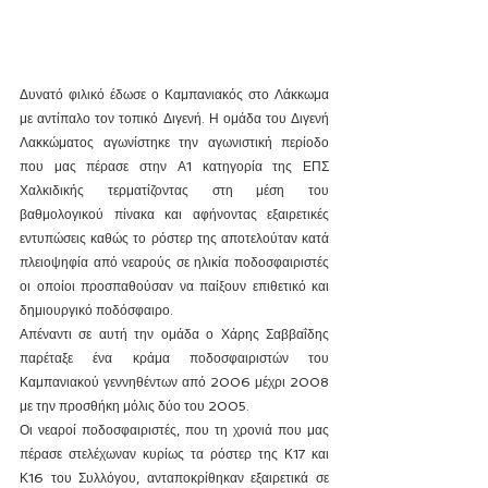
Δυνατό φιλικό έδωσε ο Καμπανιακός στο Λάκκωμα 
με αντίπαλο τον τοπικό Διγενή. Η ομάδα του Διγενή 
Λακκώματος αγωνίστηκε την αγωνιστική περίοδο 
που μας πέρασε στην Α1 κατηγορία της ΕΠΣ 
Χαλκιδικής τερματίζοντας στη μέση του 
βαθμολογικού πίνακα και αφήνοντας εξαιρετικές 
εντυπώσεις καθώς το ρόστερ της αποτελούταν κατά 
πλειοψηφία από νεαρούς σε ηλικία ποδοσφαιριστές 
οι οποίοι προσπαθούσαν να παίξουν επιθετικό και 
δημιουργικό ποδόσφαιρο.
Απέναντι σε αυτή την ομάδα ο Χάρης Σαββαΐδης 
παρέταξε ένα κράμα ποδοσφαιριστών του 
Καμπανιακού γεννηθέντων από 2006 μέχρι 2008 
με την προσθήκη μόλις δύο του 2005. 
Οι νεαροί ποδοσφαιριστές, που τη χρονιά που μας 
πέρασε στελέχωναν κυρίως τα ρόστερ της Κ17 και 
Κ16 του Συλλόγου, ανταποκρίθηκαν εξαιρετικά σε 