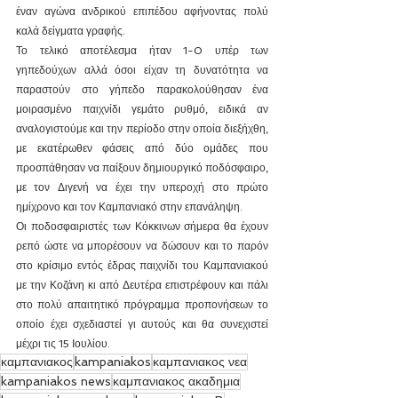
έναν αγώνα ανδρικού επιπέδου αφήνοντας πολύ 
καλά δείγματα γραφής. 
Το τελικό αποτέλεσμα ήταν 1-0 υπέρ των 
γηπεδούχων αλλά όσοι είχαν τη δυνατότητα να 
παραστούν στο γήπεδο παρακολούθησαν ένα 
μοιρασμένο παιχνίδι γεμάτο ρυθμό, ειδικά αν 
αναλογιστούμε και την περίοδο στην οποία διεξήχθη, 
με εκατέρωθεν φάσεις από δύο ομάδες που 
προσπάθησαν να παίξουν δημιουργικό ποδόσφαιρο, 
με τον Διγενή να έχει την υπεροχή στο πρώτο 
ημίχρονο και τον Καμπανιακό στην επανάληψη.
Οι ποδοσφαιριστές των Κόκκινων σήμερα θα έχουν 
ρεπό ώστε να μπορέσουν να δώσουν και το παρόν 
στο κρίσιμο εντός έδρας παιχνίδι του Καμπανιακού 
με την Κοζάνη κι από Δευτέρα επιστρέφουν και πάλι 
στο πολύ απαιτητικό πρόγραμμα προπονήσεων το 
οποίο έχει σχεδιαστεί γι αυτούς και θα συνεχιστεί 
μέχρι τις 15 Ιουλίου.
καμπανιακος
kampaniakos
καμπανιακος νεα
kampaniakos news
καμπανιακος ακαδημια