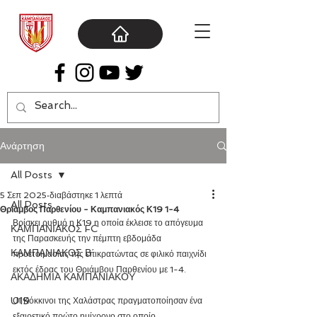
Ανάρτηση
All Posts
5 Σεπ 2025
διαβάστηκε 1 λεπτά
All Posts
Θρίαμβος Παρθενίου - Καμπανιακός Κ19 1-4
Βρίσκει ρυθμό η Κ19 η οποία έκλεισε το απόγευμα 
ΚΑΜΠΑΝΙΑΚΟΣ FC
της Παρασκευής την πέμπτη εβδομάδα 
ΚΑΜΠΑΝΙΑΚΟΣ Β΄
προετοιμασίας της επικρατώντας σε φιλικό παιχνίδι 
εκτός έδρας του Θριάμβου Παρθενίου με 1-4.
ΑΚΑΔΗΜΙΑ ΚΑΜΠΑΝΙΑΚΟΥ
U19
Οι Κόκκινοι της Χαλάστρας πραγματοποίησαν ένα 
εξαιρετικό πρώτο ημίχρονο στο οποίο 