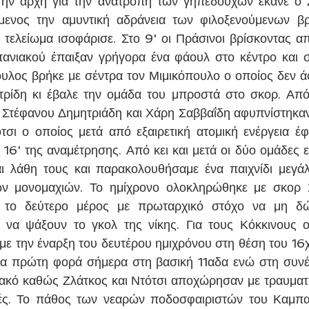
Την αρχή για την ανατροπή των γηπεδούχων έκανε ο Ζ
μενος την αμυντική αδράνεια των φιλοξενούμενων βρ
ό τελείωμα ισοφάρισε. Στο 9' οι Πράσινοι βρίσκοντας α
ανιακού έπαιξαν γρήγορα ένα φάουλ στο κέντρο και στ
υλος βρήκε με σέντρα τον Μιμικόπουλο ο οποίος δεν ά
ρίδη κι έβαλε την ομάδα του μπροστά στο σκορ. Από κ
 Στέφανου Δημητριάδη και Χάρη Σαββαΐδη αφυπνίστηκαν
σι ο οποίος μετά από εξαιρετική ατομική ενέργεια έφε
ο 16' της αναμέτρησης. Από κει και μετά οι δύο ομάδες 
αι λάθη τους και παρακολουθήσαμε ένα παιχνίδι μεγάλ
 μονομαχιών. Το ημίχρονο ολοκληρώθηκε με σκορ 2
 το δεύτερο μέρος με πρωταρχικό στόχο να μη δώ
ά να ψάξουν το γκολ της νίκης. Για τους Κόκκινους 
 με την έναρξη του δευτέρου ημιχρόνου στη θέση του 16
ια πρώτη φορά σήμερα στη βασική 11αδα ενώ στη συνέχ
ακό καθώς Ζλάτκος και Ντότσι αποχώρησαν με τραυματισ
γές. Το πάθος των νεαρών ποδοσφαιριστών του Καμπα