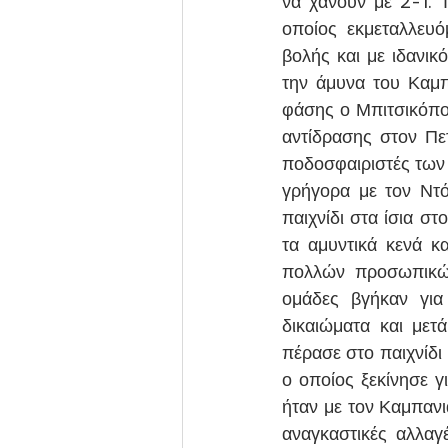
να χάνουν με 2-1. 
οποίος εκμεταλλευό
βολής και με ιδανικ
την άμυνα του Καμπ
φάσης ο Μπιτσικόπο
αντίδρασης στον Πετ
ποδοσφαιριστές των
γρήγορα με τον Ντότ
παιχνίδι στα ίσια στ
τα αμυντικά κενά κ
πολλών προσωπικών
ομάδες βγήκαν για
δικαιώματα και μετ
πέρασε στο παιχνίδι
ο οποίος ξεκίνησε γ
ήταν με τον Καμπανι
αναγκαστικές αλλα