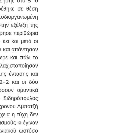
ήσης στο 5' ο 
έθηκε σε θέση 
ποδιοργανωμένη 
ην εξέλιξη της 
φησε περιθώρια 
ει και μετά οι 
 και απάντησαν 
ρε και πάλι το 
ελαχιστοποίησαν 
ης έντασης και 
-2 και οι δύο 
σουν αμυντικά 
ο Σιδηρόπουλος 
χρονου Αμπατζή 
εια η τύχη δεν 
μούς κι έγιναν 
νιακού ωστόσο 