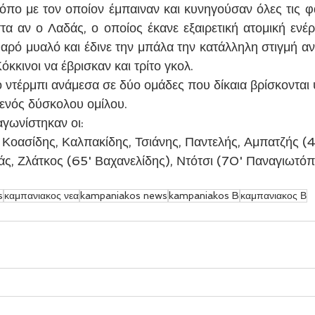
όπο με τον οποίον έμπαιναν και κυνηγούσαν όλες τις φάσ
στα αν ο Λαδάς, ο οποίος έκανε εξαιρετική ατομική ενέρ
θαρό μυαλό και έδινε την μπάλα την κατάλληλη στιγμή αντ
Κόκκινοι να έβρισκαν και τρίτο γκολ. 
 ντέρμπι ανάμεσα σε δύο ομάδες που δίκαια βρίσκονται
ενός δύσκολου ομίλου.
αγωνίστηκαν οι:
 Κοασίδης, Καλπακίδης, Τσιάνης, Παντελής, Αμπατζής (4
ς, Ζλάτκος (65' Βαχανελίδης), Ντότσι (70' Παναγιωτόπ
s
καμπανιακος νεα
kampaniakos news
kampaniakos B
καμπανιακος Β