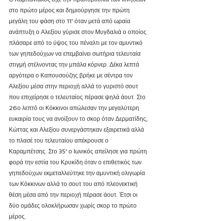
στο πρώτο μέρος και δημιούργησε την πρώτη 
μεγάλη του φάση στο 11' όταν μετά από ωραία 
ανάπτυξη ο Αλεξίου γύρισε στον Μυγδαλιά ο οποίος 
πλάσαρε από το ύψος του πέναλτι με τον αμυντικό 
των γηπεδούχων να επεμβαίνει σωτήρια τελευταία 
στιγμή στέλνοντας την μπάλα κόρνερ. Δέκα λεπτά 
αργότερα ο Καπουσούζης βρήκε με σέντρα τον 
Αλεξίου μέσα στην περιοχή αλλά το γυριστό σουτ 
που επιχείρησε ο τελευταίος πέρασε ψηλά άουτ. Στο 
26ο λεπτό οι Κόκκινοι απώλεσαν την μεγαλύτερη 
ευκαιρία τους να ανοίξουν το σκορ όταν Δερματίδης, 
Κώττας και Αλεξίου συνεργάστηκαν εξαιρετικά αλλά 
το πλασέ του τελευταίου απέκρουσε ο 
Καραμπέτσης. Στο 35' ο Ιωνικός απείλησε για πρώτη 
φορά την εστία του Κρυκίδη όταν ο επιθετικός των 
γηπεδούχων εκμεταλλεύτηκε την αμυντική ολιγωρία 
των Κόκκινων αλλά το σουτ του από πλεονεκτική 
θέση μέσα από την περιοχή πέρασε άουτ. Έτσι οι 
δύο ομάδες ολοκλήρωσαν χωρίς σκορ το πρώτο 
μέρος. 