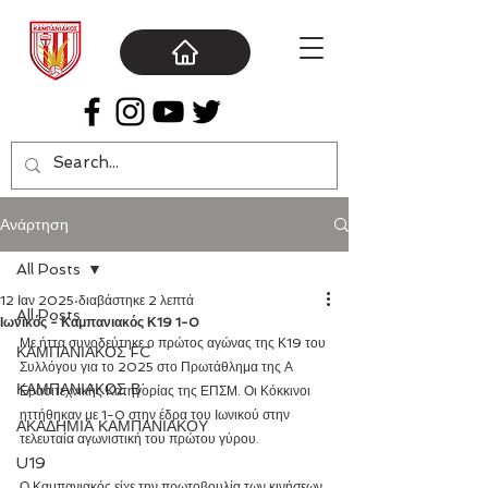
Ανάρτηση
All Posts
12 Ιαν 2025
διαβάστηκε 2 λεπτά
All Posts
Ιωνικός - Καμπανιακός Κ19 1-0
Με ήττα συνοδεύτηκε ο πρώτος αγώνας της Κ19 του 
ΚΑΜΠΑΝΙΑΚΟΣ FC
Συλλόγου για το 2025 στο Πρωτάθλημα της Α 
ΚΑΜΠΑΝΙΑΚΟΣ Β΄
Ερασιτεχνικής Κατηγορίας της ΕΠΣΜ. Οι Κόκκινοι 
ηττήθηκαν με 1-0 στην έδρα του Ιωνικού στην 
ΑΚΑΔΗΜΙΑ ΚΑΜΠΑΝΙΑΚΟΥ
τελευταία αγωνιστική του πρώτου γύρου.
U19
Ο Καμπανιακός είχε την πρωτοβουλία των κινήσεων 