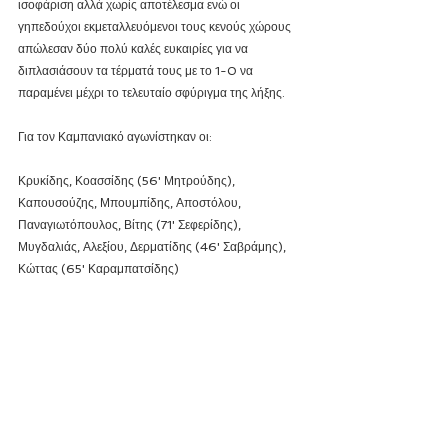
ισοφάριση αλλά χωρίς αποτέλεσμα ενώ οι 
γηπεδούχοι εκμεταλλευόμενοι τους κενούς χώρους 
απώλεσαν δύο πολύ καλές ευκαιρίες για να 
διπλασιάσουν τα τέρματά τους με το 1-0 να 
παραμένει μέχρι το τελευταίο σφύριγμα της λήξης.
Για τον Καμπανιακό αγωνίστηκαν οι:
Κρυκίδης, Κοασσίδης (56' Μητρούδης), 
Καπουσούζης, Μπουμπίδης, Αποστόλου, 
Παναγιωτόπουλος, Βίτης (71' Σεφερίδης), 
Μυγδαλιάς, Αλεξίου, Δερματίδης (46' Σαβράμης), 
Κώττας (65' Καραμπατσίδης)