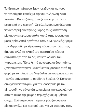
Το δεύτερο ημίχρονο ξεκίνησε ιδανικά για τους 
γηπεδούχους καθώς με την συμπλήρωση δέκα 
λεπτών ο Καρατζιώτης άνοιξε το σκορ με πλασέ 
μέσα από την περιοχή. Οι φιλοξενούμενοι θέλοντας 
να αντιστρέψουν την εις βάρος τους κατάσταση 
ρίσκαραν κι έφτασαν πολύ κοντά στην ισοφάριση 
μόλις τρία λεπτά αργότερα όταν ο Μυγδαλιάς βρήκε 
τον Μητρούδη με εξαιρετική πάσα στην πλάτη της 
άμυνας αλλά το πλασέ του τελευταίου πέρασε 
ελάχιστα έξω από το δεξί κάθετο δοκάρι του 
Καραμπέτση. Πέντε λεπτά αργότερα οι δύο παίχτες 
ξανασυνεργάστηκαν με αντίθετους ρόλους αυτή τη 
φορά με το πλασέ του Μυγδαλιά να κοντράρει και να 
περνάει πάνω από το οριζόντιο δοκάρι. Οι Κόκκινοι 
συνέχισαν να πιέζουν για την ισοφάριση με τον 
Μητρούδη να χάνει νέα ευκαιρία με την κεφαλιά του 
από το ύψος της μικρής περιοχής να μη βρίσκει 
στόχο. Ενώ περνούσε η ώρα οι φιλοξενούμενοι 
ρίσκαραν όλο και περισσότερο για να φτάσουν στην 