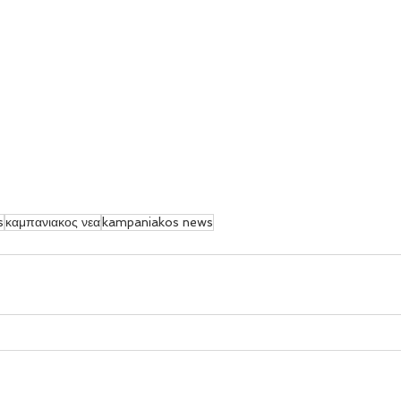
s
καμπανιακος νεα
kampaniakos news