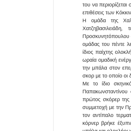
του να περιορίζεται 
επιθέσεις των Κόκκι
Η ομάδα της Χαλά
Χατζηβασιλειάδη,
Προσκυνητόπουλου σ
ομάδας του πέντε λ
ίδιος παίχτης ολοκλ
ωραία ομαδική ενέργ
την μπάλα στον επε
σκορ με το οποίο οι
Με το ίδιο σκηνικ
Παπακωνσταντίνου 
πρώτος σκόρερ της 
συμμετοχή με την Πρ
τον αντίπαλο τερμα
κόρνερ βρήκε έξυπν
μπάλα και ολοκλήρωσ