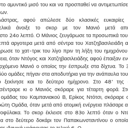
στο αμυντικό μισό του και να προσπαθεί να αντιμετωπίσει
νων.
στρας, αφού απώλεσε δύο κλασικές ευκαιρίες 
 τελικά άνοιξε το σκορ με τον Μανιό μετά απ
το 24ο λεπτό. Ο Μάνιος ζευγάρωσε τα προσωπικά του τ
επτά αργοτερα μετά από σέντρα του Χατζηβασιλειάδη α
ήρωσε το χατ-τρικ του λίγο πριν τη λήξη του ημιχρόνου
εια, όταν Ντόγος και Χατζηβασιλειάδης αφού έπαιξαν εν
ρχόμενο Μανιό ο οποίος την έσπρωξε στα δίχτυα. Το 3
 δύο ομάδες πήγαν στα αποδυτήρια για την ανάπαυλα του
ό ξεκίνησε και το δεύτερο ημίχρονο. Στο 48' της 
σέντραρε κι ο Μανιός σκόραρε για τέταρτη φορά. Στ
ομάδας του Καμπανιακού Β, Ερίκος Ντότσι, σκόραρε σ
ώτη Ομάδα, όταν μετά από ατομική ενέργεια πλάσαρε α
τοφύλακα. Το σκορ έκλεισε στο 83ο λεπτό όταν ο Ντό
α στο δεύτερο δοκάρι τον Παπακωνσταντίνου ο οποίος
ε ιδανικά γράφοντας το τελικό 6-0.