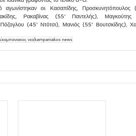
ό αγωνίστηκαν οι: Κασαπίδης, Προσκυνητόπουλος (5
ακίδης, Ρακαβίνας (55' Παντελής), Μαγκούτης 
Πόζογλου (45' Ντότσι), Μανιός (55' Βουτσκίδης), Χατ
s
καμπανιακος νεα
kampaniakos news