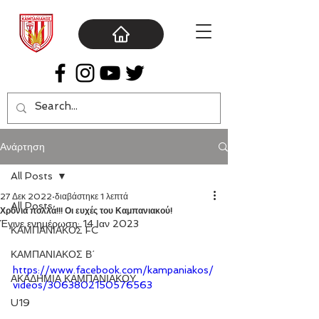
Ανάρτηση
All Posts
27 Δεκ 2022
διαβάστηκε 1 λεπτά
All Posts
Χρόνια πολλά!!! Οι ευχές του Καμπανιακού!
Έγινε ενημέρωση:
14 Ιαν 2023
ΚΑΜΠΑΝΙΑΚΟΣ FC
ΚΑΜΠΑΝΙΑΚΟΣ Β΄
https://www.facebook.com/kampaniakos/
ΑΚΑΔΗΜΙΑ ΚΑΜΠΑΝΙΑΚΟΥ
videos/3063802150576563
U19