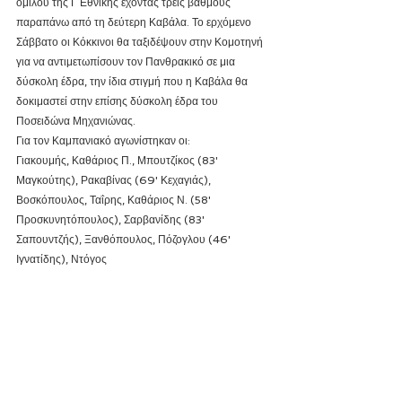
ομίλου της Γ Εθνικής έχοντας τρεις βαθμούς 
παραπάνω από τη δεύτερη Καβάλα. Το ερχόμενο 
Σάββατο οι Κόκκινοι θα ταξιδέψουν στην Κομοτηνή 
για να αντιμετωπίσουν τον Πανθρακικό σε μια 
δύσκολη έδρα, την ίδια στιγμή που η Καβάλα θα 
δοκιμαστεί στην επίσης δύσκολη έδρα του 
Ποσειδώνα Μηχανιώνας.
Για τον Καμπανιακό αγωνίστηκαν οι:
Γιακουμής, Καθάριος Π., Μπουτζίκος (83' 
Μαγκούτης), Ρακαβίνας (69' Κεχαγιάς), 
Βοσκόπουλος, Ταΐρης, Καθάριος Ν. (58' 
Προσκυνητόπουλος), Σαρβανίδης (83' 
Σαπουντζής), Ξανθόπουλος, Πόζογλου (46' 
Ιγνατίδης), Ντόγος