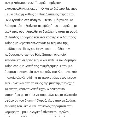
των φιλοξενούμενων. Το πρώτο ημίχρονο 
ολοκληρώθηκε με σκορ 1-0 και το δεύτερο ξεκίνησε 
με μια αλλαγή καθώς ο Ηλίας Σαπάνης πέρασε τον 
Ηλία Ιγνατίδη στη θέση του Στέλιου Πόζογλου. Το 
δεύτερο μέρος ξεκίνησε ακριβώς όπως το πρώτο, με 
γκολ πριν συμπληρωθεί το δεκάλεπτο αυτή τη φορά. 
Ο Παύλος Καθάριος εκτέλεσε κόρνερ κι ο Λάμπρος 
Ταΐρης με κεφαλιά διπλασίασε τα τέρματα της 
ομάδας του. Το άγχος έφυγε από τα πόδια των 
ποδοσφαιριστών του Ηλία Σαπάνη οι οποίοι 
έφτασαν και σε τρίτο τέρμα και πάλι με τον Λάμπρο 
Ταΐρη στο 78ο λεπτό της αναμέτρησης. Ήταν μια 
όμορφη συνεργασία των παιχτών του Καμπανιακού 
η οποία ολοκληρώθηκε με άψογο πλασέ του μέσου 
των Κόκκινων από το ύψος της μεγάλης περιοχής. 
Τα εναπομείναντα λεπτά είχαν διαδικαστικό 
χαρακτήρα με το 3-0 να παραμένει ως το τελευταίο 
σφύριγμα του διαιτητή Χορόζογλου από τη Δράμα.
Με αυτή του νίκη ο Καμπανιακός παραμένει στην 
κορυφή του βαθμολογικού πίνακα του πρώτου 