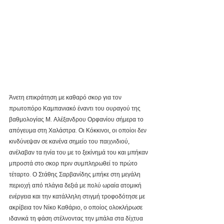
Άνετη επικράτηση με καθαρό σκορ για τον 
πρωτοπόρο Καμπανιακό έναντι του ουραγού της 
βαθμολογίας Μ. Αλέξανδρου Ορφανίου σήμερα το 
απόγευμα στη Χαλάστρα. Οι Κόκκινοι, οι οποίοι δεν 
κινδύνεψαν σε κανένα σημείο του παιχνιδιού, 
ανέλαβαν τα ηνία του με το ξεκίνημά του και μπήκαν 
μπροστά στο σκορ πριν συμπληρωθεί το πρώτο 
τέταρτο. Ο Στάθης Σαρβανίδης μπήκε στη μεγάλη 
περιοχή από πλάγια δεξιά με πολύ ωραία ατομική 
ενέργεια και την κατάλληλη στιγμή τροφοδότησε με 
ακρίβεια τον Νίκο Καθάριο, ο οποίος ολοκλήρωσε 
ιδανικά τη φάση στέλνοντας την μπάλα στα δίχτυα 