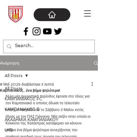
Ανάρτηση
All Posts
8 Μαΐ 2025
διαβάστηκε 3 λεπτά
All Posts
Καμπανιακός...ένα βήμα ψηλότερα!
Άλλη μία αγωνιστική περίοδος έφτασε στο τέλος για 
ΚΑΜΠΑΝΙΑΚΟΣ FC
τον Καμπανιακό ο οποίος έδωσε το τελευταίο 
ΚΑΜΠΑΝΙΑΚΟΣ Β΄
επίσημο παιχνίδι του το Σάββατο 3 Μαΐου εντός 
έδρας με τον ΠΑΣ Γιάννενα. Μία σεζόν στην οποία οι 
ΑΚΑΔΗΜΙΑ ΚΑΜΠΑΝΙΑΚΟΥ
Κόκκινοι της Χαλάστρας κατάφεραν να κάνουν 
U19
ακόμα ένα βήμα ψηλότερα συνεχίζοντας την 
σταθερά ανοδική τους πορεία την τελευταία 