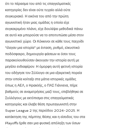
ότι το πέρασμα του από τις επαγγελματικές 
κατηγορίες δεν είναι ούτε τυχαίο αλλά ούτε 
συγκυριακό. Η εικόνα του από την πρώτη 
αγωνιστική ήταν μιας ομάδας η οποία είχε 
συγκεκριμένο πλάνο, είχε δουλέψει μεθοδικά πάνω 
σε αυτό και μπορούσε να το αποτυπώσει μέσα στον 
αγωνιστικό χώρο. Οι Κόκκινοι σε κάθε τους παιχνίδι 
"έλεγαν μια ιστορία" με ένταση, ρυθμό, ελκυστικό 
ποδόσφαιρο, δημιουργία φάσεων κι όσοι τους 
παρακολουθούσαν άκουγαν την ιστορία αυτή με 
μεγάλο ενδιαφέρον. Η όμορφη αυτή φετινή ιστορία 
του οδήγησε τον Σύλλογο σε μια εξαιρετική πορεία 
στην οποία κοίταξε στα μάτια ιστορικές ομάδες 
όπως η ΑΕΛ, ο Ηρακλής, ο ΠΑΣ Γιάννενα, πήρε 
βαθμούς σε αναμετρήσεις μαζί τους, επιβλήθηκε σε 
Συλλόγους με εκτόπισμα στις επαγγελματικές 
κατηγορίες και έλαβε θέση πρωταγωνιστή στην 
Super League 2 της περιόδου 2024-2025. Η 
κατάκτηση της πέμπτης θέσης και η είσοδος του στα 
Playoffs ήρθε σαν μια φυσική απόληξη των όσων 