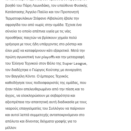
βοηθό του Πάρη Λεωνιδάκη, τον υπεύθυνο Φυσικής 
Κατάστασης Άγγελο Παύλο και τον Προπονητή 
Τερματοφυλάκων Στέφανο Αϊβαλιώτη έβαλε την 
σφραγίδα του από νωρίς στην ομάδα. Έχτισε ένα 
σύνολο το οποίο απέπνεε υγεία με τις νέες 
προσθήκες παιχτών να βρίσκουν χημεία πολύ 
γρήγορα με τους ήδη υπάρχοντες στο ρόστερ και 
όλοι μαζί να καταφέρνουν κάτι εξαιρετικό. Μετά την 
πρώτη αγωνιστική των playoffs και την μεταγραφή 
του Έλληνα Τεχνικού στον Βόλο της Super League, 
τον διαδέχτηκε ο Γιώργος Κούτσης με συνεργάτη 
τον Βαγγέλη Κόντο. Ο έμπειρος Τεχνικός 
καθοδήγησε τους ποδοσφαιριστές της ομάδας, που 
ήταν πλέον απελευθερωμένοι από την πίεση και το 
άγχος, να ολοκληρώσουν με σοβαρότητα και 
αξιοπρέπεια την απαιτητική αυτή διαδικασία με τους 
νεαρούς επαγγελματίες του Συλλόγου να παίρνουν 
και αυτοί λεπτά συμμετοχής ανταποκρινόμενοι στο 
απόλυτο και δίνοντας δείγματα γραφής για το 
μέλλον.