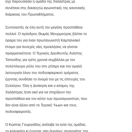
είχε παρουσιάσει η ομάδα της Χαλάστρας με 
συνέπεια στις δεκαοχτώ αγωνιστικές της κανονικής 
διάρκειας του Πρωταθλήματος.
Συντελεστές σε όλη αυτή την μεγάλη προσπάθεια 
πολλοί. Ο πρόεδρος Θωμάς Μουρμούρας βλέπει το 
όραμα του για έναν πρωταγωνιστή Καμπανιακό 
έτοιμο για συνεχείς νέες προκλήσεις να γίνεται 
πραγματικότητα. Ο Τεχνικός Διευθυντής Ανέστης 
Τσιτενίδης για τρίτη χρονιά συμβάλλει με τον 
πολύπλευρο ρόλο του στο χτίσιμο και την ομαλή 
λειτουργία όλου του ποδοσφαιρικού τμήματος 
έχοντας συνδέσει το όνομά του με τις επιτυχίες του 
Συλλόγου. Όλη η Διοίκηση και ο κόσμος της 
Χαλάστρας ήταν εκεί για να στηρίξουν την 
προσπάθεια και τον κόπο των πρωταγωνιστών, που 
δεν είναι άλλοι από το Τεχνικό Team και τους 
ποδοσφαιριστές. 
Ο Κώστας Γεωργιάδης ανέλαβε τα ηνία της ομάδας 
το καλοκαίρι κι έχοντας σαν άμεσους συνεργάτες τον 