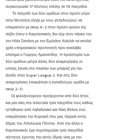
συγκεντρώσει 17 πόντους επίσης σε 19 παιχνίδια. 
       Το παιχνίδι των δύο ομάδων στον πρώτο γύρο 
στην Μυτιλήνη έληξε με τους γηπεδούχους να 
επικρατούν με σκορ 4-2 στον πρώτο αγώνα της 
σεζόν όπου ο Καμπανιακός δεν είχε στον πάγκο του 
τον Ηλία Σαπάνη με τον Εμιλιάνο Χαλιλάι να εκτελεί 
χρέη υπηρεσιακού προπονητή πριν αναλάβει 
επίσημα ο Γιώργος Αμανατίδης. Η προϊστορία των 
δύο ομάδων μέτρα άλλες δύο αναμετρήσεις οι 
οποίες έγιναν στο πλαίσιο των μπαράζ για την 
άνοδο στην Super League 2. Και στις δύο 
αναμετρήσεις επικράτησε η γηπεδούχος ομάδα με 
σκορ 2-0.
      Οι φιλοξενούμενοι προέρχονται από δύο ήττες 
και μία νίκη στα τελευταία τρία παιχνίδια τους καθώς 
ηττήθηκαν από Λεβαδειακό και Νίκη Βόλου ενώ 
επικράτησαν την Κυριακή που μας πέρασε εντός 
έδρας του Απόλλωνα Πόντου. Από την άλλη ο 
Καμπανιακός έχει συμπληρώσει τρία παιχνίδια 
αήττητος έχοντας την εκτός έδρας νίκη με την 