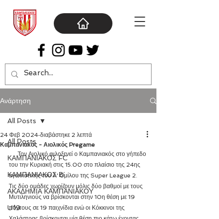
Ανάρτηση
All Posts
24 Φεβ 2024
διαβάστηκε 2 λεπτά
All Posts
Καμπανιακός - Αιολικός Pregame
      Τον Αιολικό φιλοξενεί ο Καμπανιακός στο γήπεδο 
ΚΑΜΠΑΝΙΑΚΟΣ FC
του την Κυριακή στις 15.00 στο πλαίσιο της 24ης 
ΚΑΜΠΑΝΙΑΚΟΣ Β΄
αγωνιστικής του Α' Ομίλου της Super League 2. 
Τις δύο ομάδες χωρίζουν μόλις δύο βαθμοί με τους 
ΑΚΑΔΗΜΙΑ ΚΑΜΠΑΝΙΑΚΟΥ
Μυτιληνιούς να βρίσκονται στην 10η θέση με 19 
U19
πόντους σε 19 παιχνίδια ενώ οι Κόκκινοι της 
Χαλάστρας βρίσκονται μία θέση πιο κάτω έχοντας 