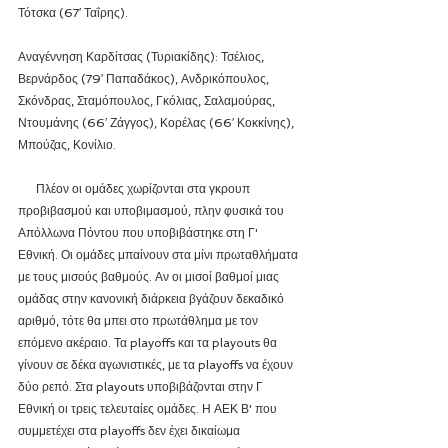
Τότσκα (67′ Ταΐρης).
Αναγέννηση Καρδίτσας (Τυριακίδης): Τσέλιος, 
Βερνάρδος (79′ Παπαδάκος), Ανδρικόπουλος, 
Σκόνδρας, Σταμόπουλος, Γκόλιας, Σαλαμούρας, 
Ντουμάνης (66′ Ζάγγος), Κορέλας (66′ Κοκκίνης), 
Μπούζας, Κονίλιο.
      Πλέον οι ομάδες χωρίζονται στα γκρουπ 
προβιβασμού και υποβιμασμού, πλην φυσικά του 
Απόλλωνα Πόντου που υποβιβάστηκε στη Γ' 
Εθνική. Οι ομάδες μπαίνουν στα μίνι πρωταθλήματα 
με τους μισούς βαθμούς. Αν οι μισοί βαθμοί μιας 
ομάδας στην κανονική διάρκεια βγάζουν δεκαδικό 
αριθμό, τότε θα μπει στο πρωτάθλημα με τον 
επόμενο ακέραιο. Τα playoffs και τα playouts θα 
γίνουν σε δέκα αγωνιστικές, με τα playoffs να έχουν 
δύο ρεπό. Στα playouts υποβιβάζονται στην Γ 
Εθνική οι τρεις τελευταίες ομάδες. Η ΑΕΚ Β' που 
συμμετέχει στα playoffs δεν έχει δικαίωμα 