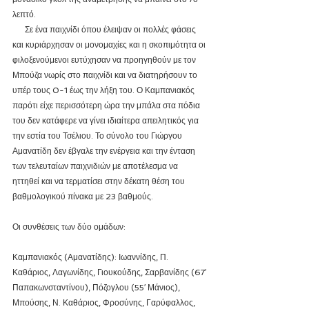
λεπτό.
      Σε ένα παιχνίδι όπου έλειψαν οι πολλές φάσεις 
και κυριάρχησαν οι μονομαχίες και η σκοπιμότητα οι 
φιλοξενούμενοι ευτύχησαν να προηγηθούν με τον 
Μπούζα νωρίς στο παιχνίδι και να διατηρήσουν το 
υπέρ τους 0-1 έως την λήξη του. Ο Καμπανιακός 
παρότι είχε περισσότερη ώρα την μπάλα στα πόδια 
του δεν κατάφερε να γίνει ιδιαίτερα απειλητικός για 
την εστία του Τσέλιου. Το σύνολο του Γιώργου 
Αμανατίδη δεν έβγαλε την ενέργεια και την ένταση 
των τελευταίων παιχνιδιών με αποτέλεσμα να 
ηττηθεί και να τερματίσει στην δέκατη θέση του 
βαθμολογικού πίνακα με 23 βαθμούς. 
Οι συνθέσεις των δύο ομάδων:
Καμπανιακός (Αμανατίδης): Ιωαννίδης, Π. 
Καθάριος, Λαγωνίδης, Γιουκούδης, Σαρβανίδης (67′ 
Παπακωνσταντίνου), Πόζογλου (55′ Μάνιος), 
Μπούσης, Ν. Καθάριος, Φροσύνης, Γαρύφαλλος, 