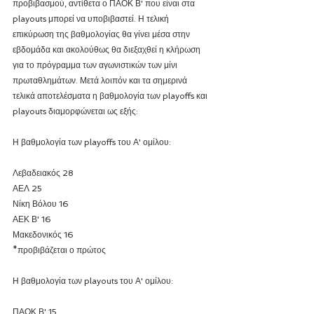
προβιβασμού, αντίθετα ο ΠΑΟΚ Β' που είναι στα 
playouts μπορεί να υποβιβαστεί. Η τελική 
επικύρωση της βαθμολογίας θα γίνει μέσα στην 
εβδομάδα και ακολούθως θα διεξαχθεί η κλήρωση 
για το πρόγραμμα των αγωνιστικών των μίνι 
πρωταθλημάτων. Μετά λοιπόν και τα σημερινά 
τελικά αποτελέσματα η βαθμολογία των playoffs και 
playouts διαμορφώνεται ως εξής:
Η βαθμολογία των playoffs του Α' ομίλου:
Λεβαδειακός 28
ΑΕΛ 25
Νίκη Βόλου 16
ΑΕΚ Β' 16
Μακεδονικός 16
*προβιβάζεται ο πρώτος
Η βαθμολογία των playouts του Α' ομίλου:
ΠΑΟΚ Β' 15