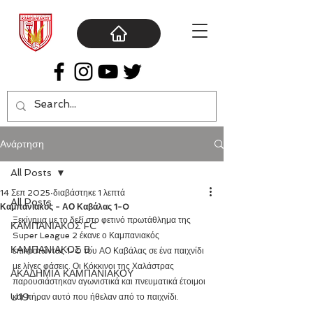
Ανάρτηση
All Posts
14 Σεπ 2025
διαβάστηκε 1 λεπτά
All Posts
Καμπανιακός - ΑΟ Καβάλας 1-0
Ξεκίνημα με το δεξί στο φετινό πρωτάθλημα της 
ΚΑΜΠΑΝΙΑΚΟΣ FC
Super League 2 έκανε ο Καμπανιακός 
ΚΑΜΠΑΝΙΑΚΟΣ Β΄
επικρατώντας 1-0 του ΑΟ Καβάλας σε ένα παιχνίδι 
με λίγες φάσεις. Οι Κόκκινοι της Χαλάστρας 
ΑΚΑΔΗΜΙΑ ΚΑΜΠΑΝΙΑΚΟΥ
παρουσιάστηκαν αγωνιστικά και πνευματικά έτοιμοι 
U19
και πήραν αυτό που ήθελαν από το παιχνίδι.