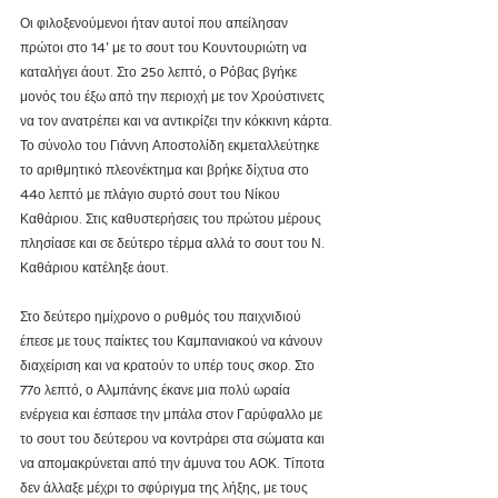
Οι φιλοξενούμενοι ήταν αυτοί που απείλησαν 
πρώτοι στο 14’ με το σουτ του Κουντουριώτη να 
καταλήγει άουτ. Στο 25ο λεπτό, ο Ρόβας βγήκε 
μονός του έξω από την περιοχή με τον Χρούστινετς 
να τον ανατρέπει και να αντικρίζει την κόκκινη κάρτα. 
Το σύνολο του Γιάννη Αποστολίδη εκμεταλλεύτηκε 
το αριθμητικό πλεονέκτημα και βρήκε δίχτυα στο 
44ο λεπτό με πλάγιο συρτό σουτ του Νίκου 
Καθάριου. Στις καθυστερήσεις του πρώτου μέρους 
πλησίασε και σε δεύτερο τέρμα αλλά το σουτ του Ν. 
Καθάριου κατέληξε άουτ.
Στο δεύτερο ημίχρονο ο ρυθμός του παιχνιδιού 
έπεσε με τους παίκτες του Καμπανιακού να κάνουν 
διαχείριση και να κρατούν το υπέρ τους σκορ. Στο 
77ο λεπτό, ο Αλμπάνης έκανε μια πολύ ωραία 
ενέργεια και έσπασε την μπάλα στον Γαρύφαλλο με 
το σουτ του δεύτερου να κοντράρει στα σώματα και 
να απομακρύνεται από την άμυνα του ΑΟΚ. Τίποτα 
δεν άλλαξε μέχρι το σφύριγμα της λήξης, με τους 