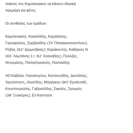
παίκτες του Καμπανιακού να κάνουν ιδανική 
πρεμιέρα για φέτος.
Οι συνθέσεις των ομάδων:
Καμπανιακός: Κασαπίδης, Καράδαλης, 
Γαρύφαλλος, Σαρβανίδης (73’ Παπακωνσταντίνου), 
Ρόβας (82’ Δερμιτζάκης), Καράκουτης, Καθάριος Ν. 
(65’ Αλμπάνης λ.τ. 82’ Ανανιάδης), Πολύζος, 
Ντουμάνης, Παπαστεριανός, Παντεκίδης
ΑΟ Καβάλα: Γιαννίκογλου, Κατσουλίδης, Διονέλλης, 
Χρούστινετς, Αλιατίδης, Μπρέγκου (80′ Ερνάντεθ), 
Κουντουριώτης, Γαβριηλίδης, Σιφνέος, Σγουρός 
(38′ Ξυγκόρος), Ελ Καντούσι.