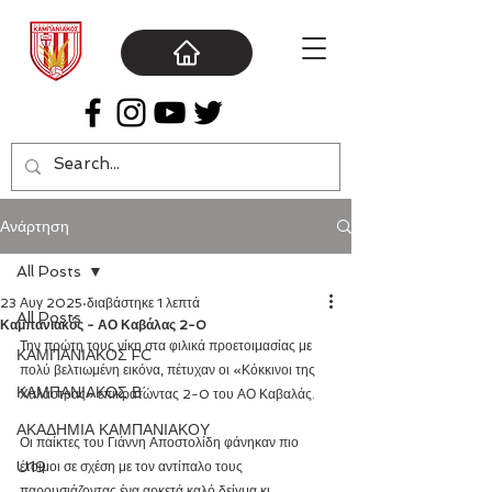
Ανάρτηση
All Posts
23 Αυγ 2025
διαβάστηκε 1 λεπτά
All Posts
Καμπανιακός - ΑΟ Καβάλας 2-0
Την πρώτη τους νίκη στα φιλικά προετοιμασίας με 
ΚΑΜΠΑΝΙΑΚΟΣ FC
πολύ βελτιωμένη εικόνα, πέτυχαν οι «Κόκκινοι της 
ΚΑΜΠΑΝΙΑΚΟΣ Β΄
Χαλάστρας» επικρατώντας 2-0 του ΑΟ Καβαλάς.
ΑΚΑΔΗΜΙΑ ΚΑΜΠΑΝΙΑΚΟΥ
Οι παίκτες του Γιάννη Αποστολίδη φάνηκαν πιο 
U19
έτοιμοι σε σχέση με τον αντίπαλο τους 
παρουσιάζοντας ένα αρκετά καλό δείγμα κι 