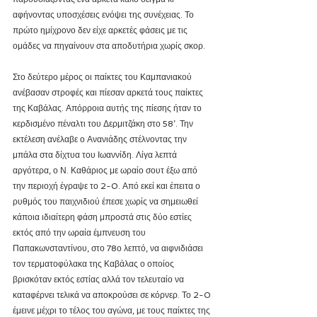
αφήνοντας υποσχέσεις ενόψει της συνέχειας. Το 
πρώτο ημίχρονο δεν είχε αρκετές φάσεις με τις 
ομάδες να πηγαίνουν στα αποδυτήρια χωρίς σκορ.
Στο δεύτερο μέρος οι παίκτες του Καμπανιακού 
ανέβασαν στροφές και πίεσαν αρκετά τους παίκτες 
της Καβάλας. Απόρροια αυτής της πίεσης ήταν το 
κερδισμένο πέναλτι του Δερμιτζάκη στο 58’. Την 
εκτέλεση ανέλαβε ο Ανανιάδης στέλνοντας την 
μπάλα στα δίχτυα του Ιωαννίδη. Λίγα λεπτά 
αργότερα, ο Ν. Καθάριος με ωραίο σουτ έξω από 
την περιοχή έγραψε το 2-0. Από εκεί και έπειτα ο 
ρυθμός του παιχνιδιού έπεσε χωρίς να σημειωθεί 
κάποια ιδιαίτερη φάση μπροστά στις δύο εστίες 
εκτός από την ωραία έμπνευση του 
Παπακωνσταντίνου, στο 78ο λεπτό, να αιφνιδιάσει 
τον τερματοφύλακα της Καβάλας ο οποίος 
βρισκόταν εκτός εστίας αλλά τον τελευταίο να 
καταφέρνει τελικά να αποκρούσει σε κόρνερ. Το 2-0 
έμεινε μέχρι το τέλος του αγώνα, με τους παίκτες της 