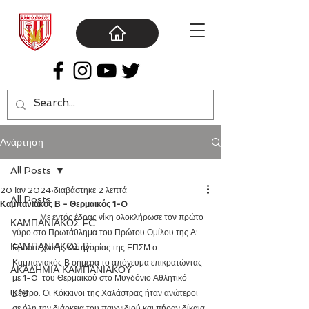
Ανάρτηση
All Posts
20 Ιαν 2024
διαβάστηκε 2 λεπτά
All Posts
Καμπανιακός Β - Θερμαϊκός 1-0
	Με εντός έδρας νίκη ολοκλήρωσε τον πρώτο 
ΚΑΜΠΑΝΙΑΚΟΣ FC
γύρο στο Πρωτάθλημα του Πρώτου Ομίλου της Α' 
ΚΑΜΠΑΝΙΑΚΟΣ Β΄
Ερασιτεχνικής Κατηγορίας της ΕΠΣΜ ο 
Καμπανιακός Β σήμερα το απόγευμα επικρατώντας 
ΑΚΑΔΗΜΙΑ ΚΑΜΠΑΝΙΑΚΟΥ
με 1-0  του Θερμαϊκού στο Μυγδόνιο Αθλητικό 
U19
Κέντρο. Οι Κόκκινοι της Χαλάστρας ήταν ανώτεροι 
σε όλη την διάρκεια του παιχνιδιού και πήραν δίκαια 