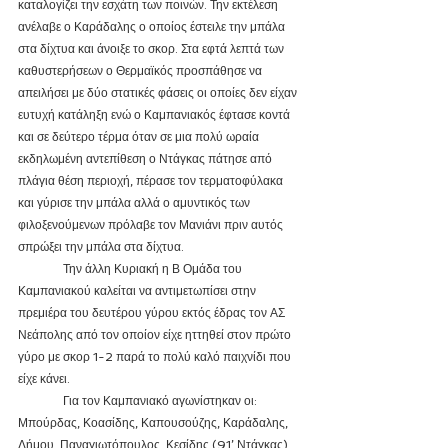
καταλογίζει την εσχάτη των ποινών. Την εκτέλεση 
ανέλαβε ο Καράδαλης ο οποίος έστειλε την μπάλα 
στα δίχτυα και άνοιξε το σκορ. Στα εφτά λεπτά των 
καθυστερήσεων ο Θερμαϊκός προσπάθησε να 
απειλήσει με δύο στατικές φάσεις οι οποίες δεν είχαν 
ευτυχή κατάληξη ενώ ο Καμπανιακός έφτασε κοντά 
και σε δεύτερο τέρμα όταν σε μια πολύ ωραία 
εκδηλωμένη αντεπίθεση ο Ντάγκας πάτησε από 
πλάγια θέση περιοχή, πέρασε τον τερματοφύλακα 
και γύρισε την μπάλα αλλά ο αμυντικός των 
φιλοξενούμενων πρόλαβε τον Μανιάνι πριν αυτός 
σπρώξει την μπάλα στα δίχτυα.
               Την άλλη Κυριακή η Β Ομάδα του 
Καμπανιακού καλείται να αντιμετωπίσει στην 
πρεμιέρα του δευτέρου γύρου εκτός έδρας τον ΑΣ 
Νεάπολης από τον οποίον είχε ηττηθεί στον πρώτο 
γύρο με σκορ 1-2 παρά το πολύ καλό παιχνίδι που 
είχε κάνει.
               Για τον Καμπανιακό αγωνίστηκαν οι: 
Μπούρδας, Κοασίδης, Καπουσούζης, Καράδαλης, 
Δήμου, Παναγιωτόπουλος, Κεσίδης (91’ Ντάγκας), 