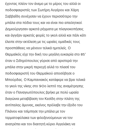
έχοντας πλέον τον άνεμο με το μέρος του αλλά οι 
ποδοσφαιριστές των Σωτήρη Αυγέρου και Χάρη 
Σαββαΐδη συνέχισαν να έχουν περισσότερο την 
μπάλα στα πόδια τους και να είναι πιο απειλητικοί. 
Δημιούργησαν αρκετά ρήγματα με πλαγιοκοπήσεις 
και άγγιξαν αρκετές φορές το γκολ αλλά και πάλι κάτι 
έλειπε στην εκτέλεση με τις ωραίες ομαδικές τους 
προσπάθειες να μένουν τελικά ημιτελείς. Ο 
Θερμαϊκός είχε την δική του μεγάλη ευκαιρία στο 85’ 
όταν ο Σιδηρόπουλος γύρισε από αριστερά την 
μπάλα στην μικρή περιοχή αλλά το πλασέ του 
ποδοσφαιριστή του Θερμαϊκού αποσόβησε ο 
Μπούρδας. Ο Καμπανιακός κατάφερε να βρει τελικά 
το γκολ της νίκης στο 90ο λεπτό της αναμέτρησης 
όταν ο Παναγιωτόπουλος βρήκε με πολύ ωραία 
διαγώνια μεταβίβαση τον Κεσίδη στην πλάτη της 
αντίπαλης άμυνας, εκείνος πρόλαβε την έξοδο του 
Πλάνου και τσίμπησε την μπάλα με τον 
τερματοφύλακα των φιλοξενούμενων να τον 
ανατρέπει και τον διαιτητή κύριο Αγγελάκη να 