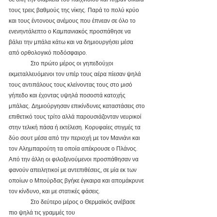
τους τρεις βαθμούς της νίκης. Παρά το πολύ κρύο 
και τους έντονους ανέμους που έπνεαν σε όλο το 
ενενηντάλεπτο ο Καμπανιακός προσπάθησε να 
βάλει την μπάλα κάτω και να δημιουργήσει μέσα 
από ορθολογικό ποδόσφαιρο.
               Στο πρώτο μέρος οι γηπεδούχοι 
εκμεταλλευόμενοι τον υπέρ τους αέρα πίεσαν ψηλά 
τους αντιπάλους τους κλείνοντας τους στο μισό 
γήπεδο και έχοντας υψηλά ποσοστά κατοχής 
μπάλας. Δημιούργησαν επικίνδυνες καταστάσεις στο 
επιθετικό τους τρίτο αλλά παρουσιάζονταν νευρικοί 
στην τελική πάσα ή εκτέλεση. Κορυφαίες στιγμές τα 
δύο σουτ μέσα από την περιοχή με τον Μανιάνι και 
τον Αλημπαρούτη τα οποία απέκρουσε ο Πλάνος. 
Από την άλλη οι φιλοξενούμενοι προσπάθησαν να 
φανούν απειλητικοί με αντεπιθέσεις, σε μία εκ των 
οποίων ο Μπούρδας βγήκε έγκαιρα και απομάκρυνε 
τον κίνδυνο, και με στατικές φάσεις.
               Στο δεύτερο μέρος ο Θερμαϊκός ανέβασε 
πιο ψηλά τις γραμμές του