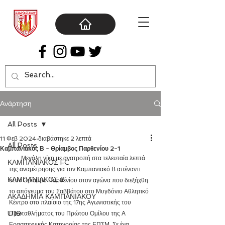
Ανάρτηση
All Posts
11 Φεβ 2024
διαβάστηκε 2 λεπτά
All Posts
Καμπανιακός Β - Θρίαμβος Παρθενίου 2-1
        Μεγάλη νίκη με ανατροπή στα τελευταία λεπτά 
ΚΑΜΠΑΝΙΑΚΟΣ FC
της αναμέτρησης για τον Καμπανιακό Β απέναντι 
ΚΑΜΠΑΝΙΑΚΟΣ Β΄
στον Θρίαμβο Παρθενίου στον αγώνα που διεξήχθη 
το απόγευμα του Σαββάτου στο Μυγδόνιο Αθλητικό 
ΑΚΑΔΗΜΙΑ ΚΑΜΠΑΝΙΑΚΟΥ
Κέντρο στο πλαίσιο της 17ης Αγωνιστικής του 
U19
Πρωταθλήματος του Πρώτου Ομίλου της Α 
Ερασιτεχνικής Κατηγορίας της ΕΠΣΜ. Σε ένα 