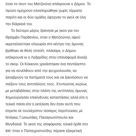
όταν το σουτ του Ματζιούνη απέκρουσε ο Δήμου. Το 
πρώτο ημίχρονο ολοκληρώθηκε χωρίς τέρματα 
παρότι και οι δύο ομάδες έψαχναν το γκολ σε όλη 
την διάρκειά του.
      Το δεύτερο μέρος ξεκίνησε με γκολ για τον 
Θρίαμβο Παρθενίου, όταν ο Ματζιούνης αφού 
εκμεταλλεύτηκε ολιγωρία στο κέντρο της άμυνας 
βρέθηκε σε θέση τετατέτ, πλάσαρε, ο Δήμου 
απέκρουσε κι ο Λαζαρίδης στην επαναφορά άνοιξε 
το σκορ. Οι Κόκκινοι χρειάστηκαν ένα πεντάλεπτο 
για να συνέλθουν από την ψυχρολουσία, να 
ξαναβρούν τα πατήματά τους και να ξεκινήσουν να 
πιέζουν τους αντιπάλους τους. Χτυπώντας κυρίως 
με μεταβιβάσεις στην πλάτη της αντίπαλης άμυνας 
δημιούργησαν επικίνδυνες καταστάσεις αλλά είτε η 
τελική πάσα είτε η εκτέλεση δεν ήταν αυτή που 
έπρεπε σε τουλάχιστον τέσσερις περιπτώσεις με 
Ντάγκα, Γωνιωτάκη, Παναγιωτόπουλο και 
Μυγδαλιά. Το γκολ της ισοφάρισης τελικά ήρθε στο 
86' όταν ο Παπαχριστούδης πέρασε εξαιρετική 