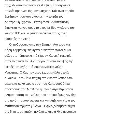
παιχνίδι από το οποίο δεν έλειψε η ένταση και οι 
πολλές προσωπικές μονομαχίες οι Κόκκινοι παρότι 
βρέθηκαν πίσω στο σκορ με την έναρξη του 
δευτέρου ημιχρόνου, κατάφεραν με αντεπίθεση 
διαρκείας να γυρίσουν το σκορ με δύο γκολ στο 86' 
και στο 92' και να φτάσουν δίκαια στους τρεις 
βαθμούς της νίκης.
      Οι ποδοσφαιριστές των Σωτήρη Αυγέρου και 
Χάρη Σαββαΐδη ξεκίνησαν δυνατά το παιχνίδι και 
μόλις στο τέταρτο λεπτό έχασαν κλασική ευκαιρία 
όταν το πλασέ του Αλημπαρούτη από το ύψος της 
μικρής περιοχής απέκρουσε ενστικτωδώς ο 
Μπελερας. Ο Καμπανιακός έχασε κι άλλη μεγάλη 
ευκαιρία με τον ίδιο παίχτη στο εικοστό λεπτό όταν 
μετά από πολύ ωραίο σουτ του Καπουσούζη και 
απόκρουση του Μπελερα η μπάλα στρώθηκε στον 
Αλημπαρούτη το τελείωμα του οποίου όμως δεν είχε 
την ποιότητα που έπρεπε και κατέληξε στα χέρια του 
αντίπαλου τερματοφύλακα. Οι φιλοξενούμενοι είχαν 
την δική τους χαμένη μεγάλη ευκαιρία λίγο αργότερα 