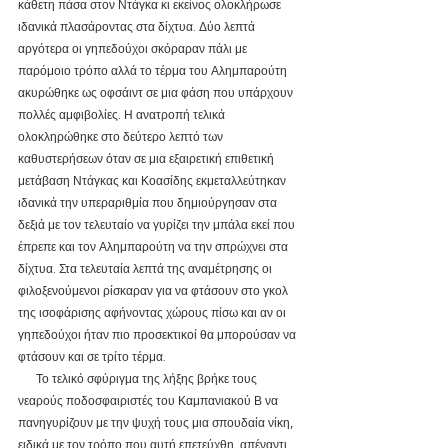
κάθετη πάσα στον Ντάγκα κι εκείνος ολοκλήρωσε 
ιδανικά πλασάροντας στα δίχτυα. Δύο λεπτά 
αργότερα οι γηπεδούχοι σκόραραν πάλι με 
παρόμοιο τρόπο αλλά το τέρμα του Αλημπαρούτη 
ακυρώθηκε ως οφσάιντ σε μια φάση που υπάρχουν 
πολλές αμφιβολίες. Η ανατροπή τελικά 
ολοκληρώθηκε στο δεύτερο λεπτό των 
καθυστερήσεων όταν σε μια εξαιρετική επιθετική 
μετάβαση Ντάγκας και Κοασίδης εκμεταλλεύτηκαν 
ιδανικά την υπεραριθμία που δημιούργησαν στα 
δεξιά με τον τελευταίο να γυρίζει την μπάλα εκεί που 
έπρεπε και τον Αλημπαρούτη να την σπρώχνει στα 
δίχτυα. Στα τελευταία λεπτά της αναμέτρησης οι 
φιλοξενούμενοι ρίσκαραν για να φτάσουν στο γκολ 
της ισοφάρισης αφήνοντας χώρους πίσω και αν οι 
γηπεδούχοι ήταν πιο προσεκτικοί θα μπορούσαν να 
φτάσουν και σε τρίτο τέρμα. 
      Το τελικό σφύριγμα της λήξης βρήκε τους 
νεαρούς ποδοσφαιριστές του Καμπανιακού Β να 
πανηγυρίζουν με την ψυχή τους μια σπουδαία νίκη, 
ειδικά με τον τρόπο που αυτή επετεύχθη, απέναντι 