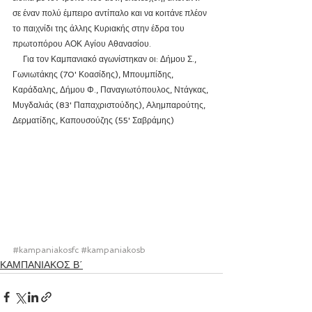
σε έναν πολύ έμπειρο αντίπαλο και να κοιτάνε πλέον 
το παιχνίδι της άλλης Κυριακής στην έδρα του 
πρωτοπόρου ΑΟΚ Αγίου Αθανασίου.
     Για τον Καμπανιακό αγωνίστηκαν οι: Δήμου Σ., 
Γωνιωτάκης (70' Κοασίδης), Μπουμπίδης, 
Καράδαλης, Δήμου Φ., Παναγιωτόπουλος, Ντάγκας, 
Μυγδαλιάς (83' Παπαχριστούδης), Αλημπαρούτης, 
Δερματίδης, Καπουσούζης (55' Σαβράμης)
#kampaniakosfc
#kampaniakosb
ΚΑΜΠΑΝΙΑΚΟΣ Β΄