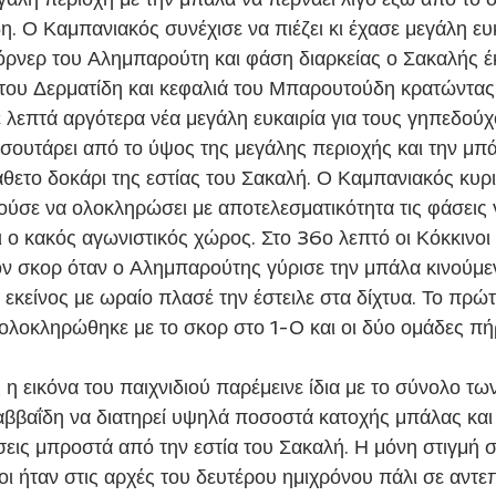
. Ο Καμπανιακός συνέχισε να πιέζει κι έχασε μεγάλη ευκ
όρνερ του Αλημπαρούτη και φάση διαρκείας ο Σακαλής έ
ου Δερματίδη και κεφαλιά του Μπαρουτούδη κρατώντας 
ε λεπτά αργότερα νέα μεγάλη ευκαιρία για τους γηπεδούχ
ουτάρει από το ύψος της μεγάλης περιοχής και την μπά
κάθετο δοκάρι της εστίας του Σακαλή. Ο Καμπανιακός κυρ
ύσε να ολοκληρώσει με αποτελεσματικότητα τις φάσεις 
ι ο κακός αγωνιστικός χώρος. Στο 36ο λεπτό οι Κόκκινοι
τον σκορ όταν ο Αλημπαρούτης γύρισε την μπάλα κινούμε
ι εκείνος με ωραίο πλασέ την έστειλε στα δίχτυα. Το πρώτ
λοκληρώθηκε με το σκορ στο 1-0 και οι δύο ομάδες πή
ββαΐδη να διατηρεί υψηλά ποσοστά κατοχής μπάλας και 
σεις μπροστά από την εστία του Σακαλή. Η μόνη στιγμή σ
ι ήταν στις αρχές του δευτέρου ημιχρόνου πάλι σε αντεπ