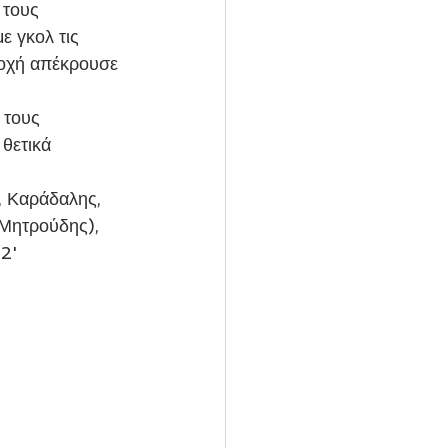
 τους 
 γκολ τις 
ιοχή απέκρουσε 
θετικά 
Μητρούδης), 
2' 