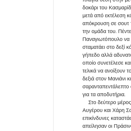
δοκάρι του Κασμαρίδη
μετά από εκτέλεση κ
απόκρουση σε σουτ τ
την ομάδα του. Πέντ
Παναγιωτόπουλο να σ
σταματάει στο δεξί 
γήπεδο αλλά αδυνατο
οποίο συνετέλεσε κα
τελικά να ανοίξουν 
δεξιά στον Μανιάνι κ
σαρανταπεντάλεπτο ο
για τα αποδυτήρια.
    Στο δεύτερο μέρος η εικόνα του παιχνιδιού παρέμεινε ίδια με το σύνολο των Σωτήρη 
Αυγέρου και Χάρη Σα
επικίνδυνες καταστά
απείλησαν οι Πράσινο