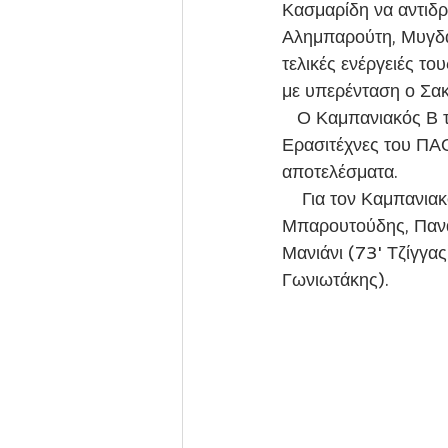
Κασμαρίδη να αντιδρά
Αλημπαρούτη, Μυγδαλ
τελικές ενέργειές το
με υπερένταση ο Σα
   Ο Καμπανιακός Β το ερχόμενο Σάββατο θα φιλοξενηθεί στην Ευκαρπία από τους 
Ερασιτέχνες του ΠΑΟΚ
αποτελέσματα.
    Για τον Καμπανιακό αγωνίστηκαν οι: Κασμαρίδης, Κοασίδης, Καπουσούζης, Καράδαλης, 
Μπαρουτούδης, Πανα
Μανιάνι (73' Τζίγγα
Γωνιωτάκης).