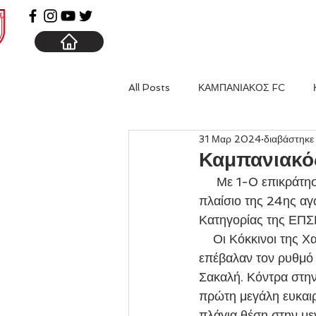
ΑΡΧΙΚΗ
ΚΑΜΠΑΝΙΑ
All Posts
ΚΑΜΠΑΝΙΑΚΟΣ FC
31 Μαρ 2024
διαβάστηκε
Καμπανιακό
     Με 1-0 επικράτησε η Β Ομάδα του Καμπανιακού της αντίστοιχης του Μακεδονικού στο 
πλαίσιο της 24ης αγ
Κατηγορίας της ΕΠΣ
    Οι Κόκκινοι της Χαλάστρας πήραν τον έλεγχο του παιχνιδιού από το πρώτο σφύριγμα και 
επέβαλαν τον ρυθμό 
Σακαλή. Κόντρα στην
πρώτη μεγάλη ευκαιρ
πλάγια θέση στην με