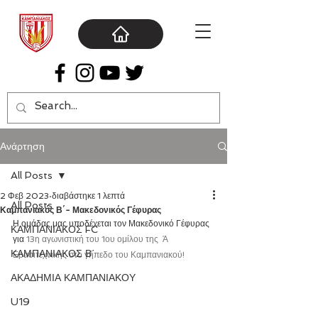
Ανάρτηση
All Posts
2 Φεβ 2023
διαβάστηκε 1 λεπτά
All Posts
Καμπανιακός Β΄- Μακεδονικός Γέφυρας
Η ομάδας μας υποδέχεται τον Μακεδονικό Γέφυρας 
ΚΑΜΠΑΝΙΑΚΟΣ FC
για 
13η αγωνιστική του 1ου ομίλου της  Ά 
ΚΑΜΠΑΝΙΑΚΟΣ Β΄
Ερασιτεχνικής στο γήπεδο του Καμπανιακού!
ΑΚΑΔΗΜΙΑ ΚΑΜΠΑΝΙΑΚΟΥ
U19